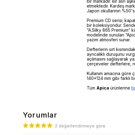
bir markadır. Bir asrı aş
etmektedir. Kardeş mark
Japon okullarının %50'si
Premium CD serisi; kapa
bir koleksiyondur. Seride
“A.Silky 865 Premium” k
modelinde sunulan “Apic
yazım atmosferi sunar.
Defterlerin sırt kısmında
ayrıcalıklı duruşunu vurg
açılmasını sağlayarak ya
çerçeveler defterlere, n
Kullanım amacına göre çi
140x124 mm gibi farklı bo
Tüm
Apica
ürünlerine
b
Yorumlar
2 değerlendirmeye göre