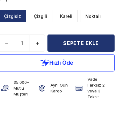
Çizgisiz
Çizgili
Kareli
Noktalı
SEPETE EKLE
Vade
35.000+
Aynı Gün
Farksız 2
Mutlu
Kargo
veya 3
Müşteri
Taksit