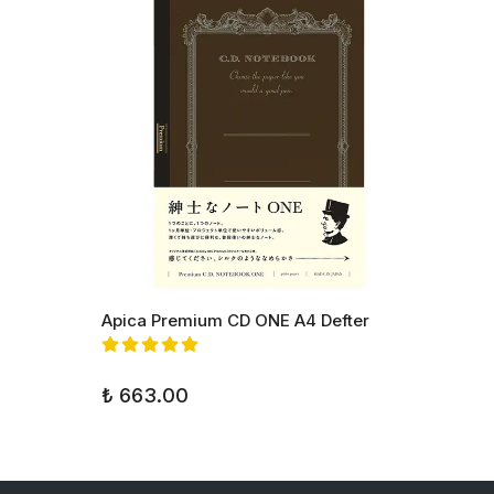
Apica Premium CD ONE A4 Defter
Apica 
₺ 663.00
₺ 999