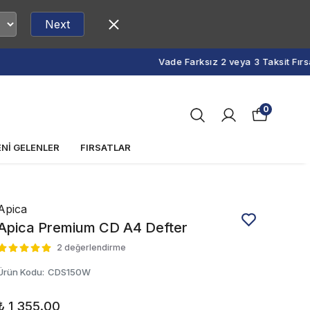
Next
0
ENİ GELENLER
FIRSATLAR
Apica
Apica Premium CD A4 Defter
2 değerlendirme
Ürün Kodu
:
CDS150W
₺ 1,355.00