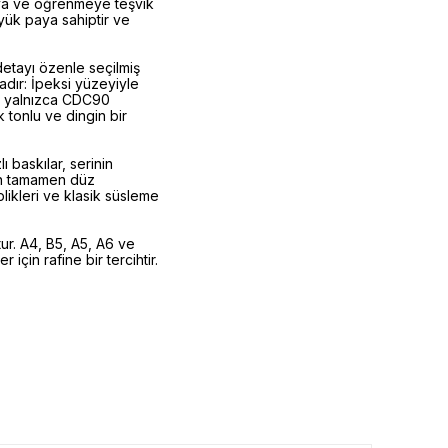
şmaya ve öğrenmeye teşvik
yük paya sahiptir ve
etayı özenle seçilmiş
tadır: İpeksi yüzeyiyle
n; yalnızca CDC90
tonlu ve dingin bir
ı baskılar, serinin
rin tamamen düz
likleri ve klasik süsleme
ur. A4, B5, A5, A6 ve
için rafine bir tercihtir.