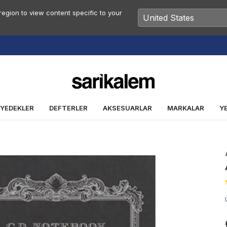
egion to view content specific to your
Vade Farksız 2 veya 3 Taksit Fırsatı
 YEDEKLER
DEFTERLER
AKSESUARLAR
MARKALAR
Y