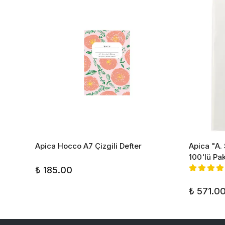
er
Apica Hocco A7 Çizgili Defter
Apica "A.
100'lü Pa
₺ 185.00
₺ 571.0