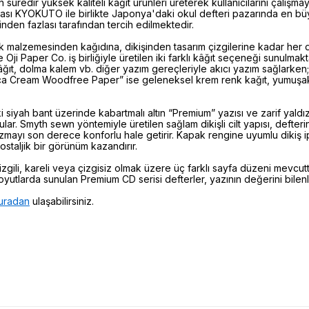
kın süredir yüksek kaliteli kağıt ürünleri üreterek kullanıcılarını çalı
ası KYOKUTO ile birlikte Japonya'daki okul defteri pazarında en bü
nden fazlası tarafından tercih edilmektedir.
k malzemesinden kağıdına, dikişinden tasarım çizgilerine kadar her d
 Oji Paper Co. iş birliğiyle üretilen iki farklı kâğıt seçeneği sunulmak
âğıt, dolma kalem vb. diğer yazım gereçleriyle akıcı yazım sağlarke
a Cream Woodfree Paper” ise geleneksel krem renk kağıt, yumuşak 
ki siyah bant üzerinde kabartmalı altın “Premium” yazısı ve zarif yaldızl
ular. Smyth sewn yöntemiyle üretilen sağlam dikişli cilt yapısı, defte
zmayı son derece konforlu hale getirir. Kapak rengine uyumlu dikiş ip
ostaljik bir görünüm kazandırır.
zgili, kareli veya çizgisiz olmak üzere üç farklı sayfa düzeni mevcutt
yutlarda sunulan Premium CD serisi defterler, yazının değerini bilenler 
uradan
ulaşabilirsiniz.