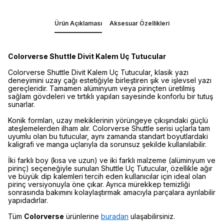
Ürün Açıklaması
Aksesuar Özellikleri
Colorverse Shuttle Divit Kalem Uç Tutucular
Colorverse Shuttle Divit Kalem Uç Tutucular, klasik yazı
deneyimini uzay çağı estetiğiyle birleştiren şık ve işlevsel yazı
gereçleridir. Tamamen alüminyum veya pirinçten üretilmiş
sağlam gövdeleri ve tırtıklı yapıları sayesinde konforlu bir tutuş
sunarlar.
Konik formları, uzay mekiklerinin yörüngeye çıkışındaki güçlü
ateşlemelerden ilham alır. Colorverse Shuttle serisi uçlarla tam
uyumlu olan bu tutucular, aynı zamanda standart boyutlardaki
kaligrafi ve manga uçlarıyla da sorunsuz şekilde kullanılabilir.
İki farklı boy (kısa ve uzun) ve iki farklı malzeme (alüminyum ve
pirinç) seçeneğiyle sunulan Shuttle Uç Tutucular, özellikle ağır
ve büyük dip kalemleri tercih eden kullanıcılar için ideal olan
pirinç versiyonuyla öne çıkar. Ayrıca mürekkep temizliği
sonrasında bakımını kolaylaştırmak amacıyla parçalara ayrılabilir
yapıdadırlar.
Tüm
Colorverse
ürünlerine
buradan
ulaşabilirsiniz.