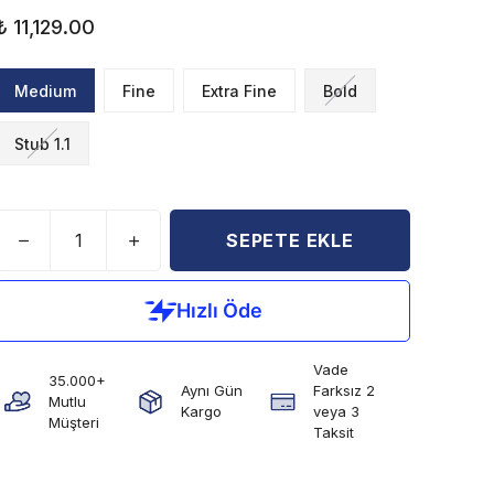
₺ 11,129.00
Medium
Fine
Extra Fine
Bold
Stub 1.1
SEPETE EKLE
Vade
35.000+
Aynı Gün
Farksız 2
Mutlu
Kargo
veya 3
Müşteri
Taksit