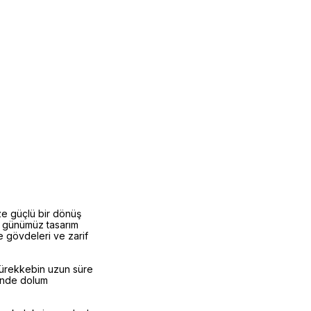
e güçlü bir dönüş
ni günümüz tasarım
e gövdeleri ve zarif
mürekkebin uzun süre
sinde dolum