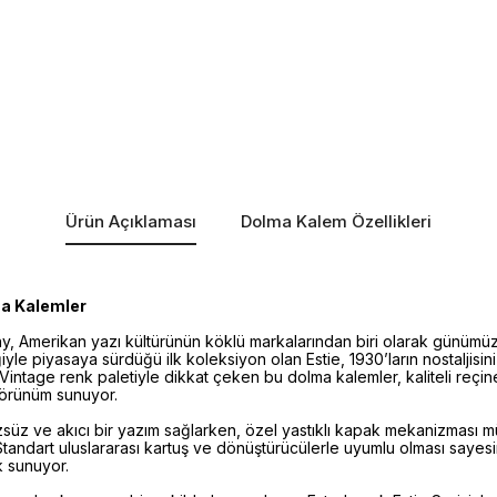
Ürün Açıklaması
Dolma Kalem Özellikleri
ma Kalemler
 Amerikan yazı kültürünün köklü markalarından biri olarak günümüz
iyle piyasaya sürdüğü ilk koleksiyon olan Estie, 1930’ların nostaljisi
 Vintage renk paletiyle dikkat çeken bu dolma kalemler, kaliteli reçin
 görünüm sunuyor.
süz ve akıcı bir yazım sağlarken, özel yastıklı kapak mekanizması 
. Standart uluslararası kartuş ve dönüştürücülerle uyumlu olması saye
 sunuyor.