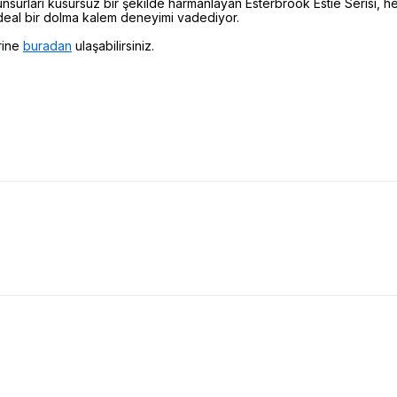
surları kusursuz bir şekilde harmanlayan Esterbrook Estie Serisi, 
ideal bir dolma kalem deneyimi vadediyor.
rine
buradan
ulaşabilirsiniz.