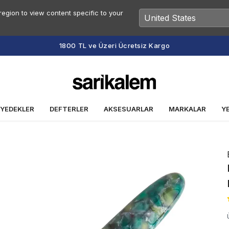
egion to view content specific to your
Vade Farksız 2 veya 3 Taksit Fırsatı
 YEDEKLER
DEFTERLER
AKSESUARLAR
MARKALAR
Y