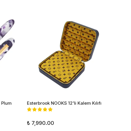
r Plum
Esterbrook NOOKS 12'li Kalem Kılıfı
Esterbr
Dolma
₺ 7,990.00
₺ 7,1