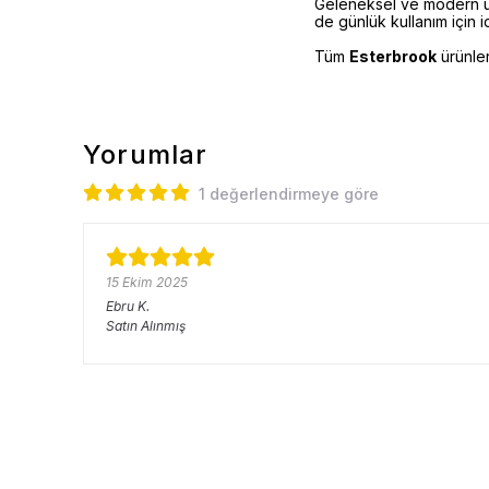
Geleneksel ve modern un
de günlük kullanım için 
Tüm
Esterbrook
ürünle
Yorumlar
1 değerlendirmeye göre
15 Ekim 2025
Ebru
K.
Satın Alınmış