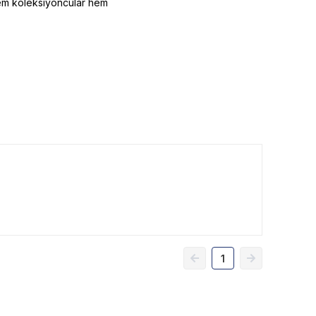
hem koleksiyoncular hem
1