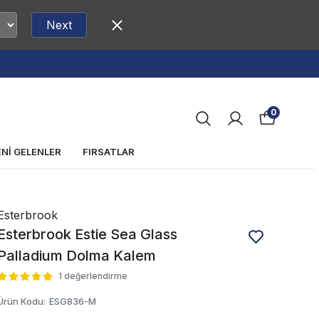
Next
0
ENİ GELENLER
FIRSATLAR
Esterbrook
Esterbrook Estie Sea Glass
Palladium Dolma Kalem
1 değerlendirme
Ürün Kodu
:
ESG836-M