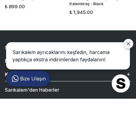
Kalemtıraş - Black
₺ 899.00
₺ 1,945.00
Sarıkalem
Sarıkalem ayrıcaklarını keşfedin, harcama
yaptıkça ekstra indirimlerden faydalanın!
Müşteri İlişkileri
Koleksiyonumuz
Bize Ulaşın
Sarıkalem'den Haberler
Bültenimize Üye Olun ! Tüm İndirim ve Fırsatlardan İlk Sizin
Haberiniz Olsun !
Gönder