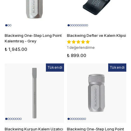
Blackwing One-Step Long Point
Blackwing Defter ve Kalem Klipsi
Kalemtıraş - Grey
1 değerlendirme
₺ 1,945.00
₺ 899.00
Tükendi
Tükendi
Tükendi
Blackwing Kurşun Kalem Uzatıcı
Blackwing One-Step Long Point