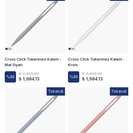
Cross Click Tükenmez Kalem -
Cross Click Tükenmez Kalem -
Mat Siyah
Krom
₺ 2,405.90
₺ 2,405.90
%
30
%
30
₺ 1,684.13
₺ 1,684.13
Tükendi
Tükendi
Tükendi