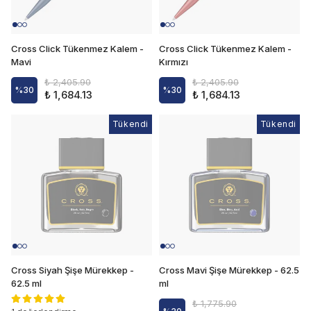
Cross Click Tükenmez Kalem -
Cross Click Tükenmez Kalem -
Mavi
Kırmızı
₺ 2,405.90
₺ 2,405.90
%
30
%
30
₺ 1,684.13
₺ 1,684.13
Tükendi
Tükendi
Tükendi
Cross Siyah Şişe Mürekkep -
Cross Mavi Şişe Mürekkep - 62.5
62.5 ml
ml
₺ 1,775.90