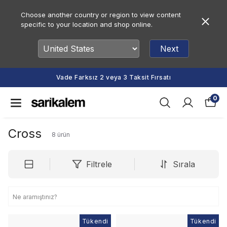
Choose another country or region to view content
specific to your location and shop online.
Next
Vade Farksız 2 veya 3 Taksit Fırsatı
0
Cross
8
ürün
Filtrele
Sırala
Tükendi
Tükendi
Tükendi