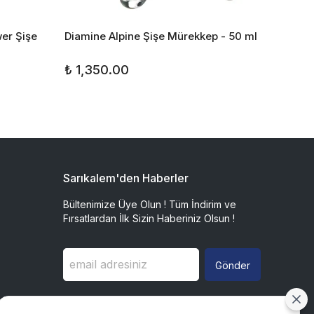
er Şişe
Diamine Alpine Şişe Mürekkep - 50 ml
Diamin
50 ml
₺ 1,350.00
₺ 1,2
Sarıkalem'den Haberler
Bültenimize Üye Olun ! Tüm İndirim ve
Fırsatlardan İlk Sizin Haberiniz Olsun !
Gönder