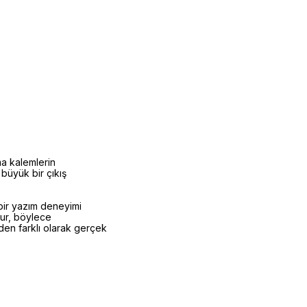
ma kalemlerin
 büyük bir çıkış
 bir yazım deneyimi
rur, böylece
rden farklı olarak gerçek