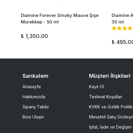
 - 50
Diamine Forever Smoky Mauve Şişe
Diamine A
Mürekkep - 50 ml
30 ml
₺ 1,350.00
₺ 495.0
Sarıkalem
Müşteri İlişkileri
Anasayfa
Kayıt Ol
Hakkımızda
Teslimat Koşulları
Sipariş Takibi
KVKK ve Gizlilik Politik
Bize Ulaşın
Mesafeli Satış Sözleş
İptal, İade ve Değişim 