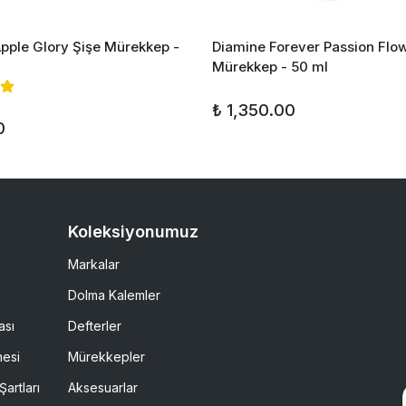
pple Glory Şişe Mürekkep -
Diamine Forever Passion Flow
Mürekkep - 50 ml
₺ 1,350.00
0
Koleksiyonumuz
Markalar
Dolma Kalemler
ası
Defterler
mesi
Mürekkepler
Şartları
Aksesuarlar