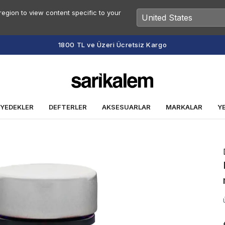
egion to view content specific to your
Vade Farksız 2 veya 3 Taksit Fırsatı
 YEDEKLER
DEFTERLER
AKSESUARLAR
MARKALAR
Y