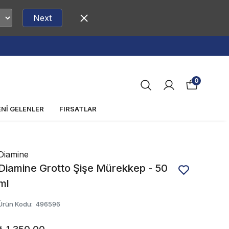
Next
0
ENİ GELENLER
FIRSATLAR
Diamine
Diamine Grotto Şişe Mürekkep - 50
ml
Ürün Kodu
:
496596