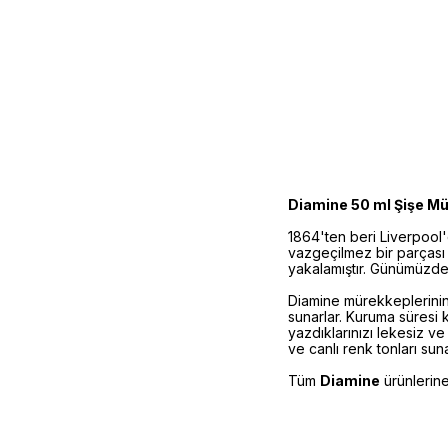
Diamine 50 ml Şişe M
1864'ten beri Liverpool
vazgeçilmez bir parçası o
yakalamıştır. Günümüzde 
Diamine mürekkeplerinin 
sunarlar. Kuruma süresi
yazdıklarınızı lekesiz v
ve canlı renk tonları suna
Tüm
Diamine
ürünlerin