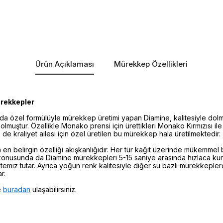
Ürün Açıklaması
Mürekkep Özellikleri
ürekkepler
'da özel formülüyle mürekkep üretimi yapan Diamine, kalitesiyle dol
lmuştur. Özellikle Monako prensi için ürettikleri Monako Kırmızısı ile
de kraliyet ailesi için özel üretilen bu mürekkep hala üretilmektedir.
en belirgin özelliği akışkanlığıdır. Her tür kağıt üzerinde mükemmel
 konusunda da Diamine mürekkepleri 5-15 saniye arasında hızlaca ku
e temiz tutar. Ayrıca yoğun renk kalitesiyle diğer su bazlı mürekkeple
r.
e
buradan
ulaşabilirsiniz.