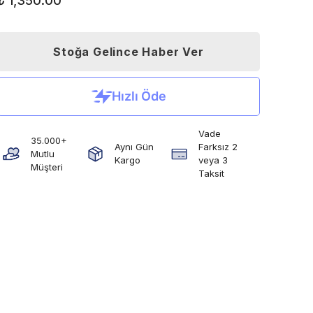
₺ 1,350.00
Stoğa Gelince Haber Ver
Vade
35.000+
Aynı Gün
Farksız 2
Mutlu
Kargo
veya 3
Müşteri
Taksit