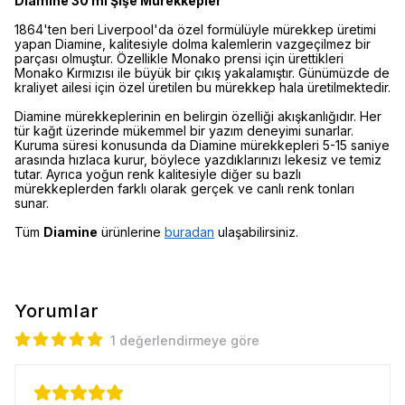
Diamine 30 ml Şişe Mürekkepler
1864'ten beri Liverpool'da özel formülüyle mürekkep üretimi
yapan Diamine, kalitesiyle dolma kalemlerin vazgeçilmez bir
parçası olmuştur. Özellikle Monako prensi için ürettikleri
Monako Kırmızısı ile büyük bir çıkış yakalamıştır. Günümüzde de
kraliyet ailesi için özel üretilen bu mürekkep hala üretilmektedir.
Diamine mürekkeplerinin en belirgin özelliği akışkanlığıdır. Her
tür kağıt üzerinde mükemmel bir yazım deneyimi sunarlar.
Kuruma süresi konusunda da Diamine mürekkepleri 5-15 saniye
arasında hızlaca kurur, böylece yazdıklarınızı lekesiz ve temiz
tutar. Ayrıca yoğun renk kalitesiyle diğer su bazlı
mürekkeplerden farklı olarak gerçek ve canlı renk tonları
sunar.
Tüm
Diamine
ürünlerine
buradan
ulaşabilirsiniz.
Yorumlar
1 değerlendirmeye göre