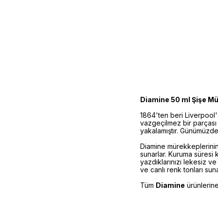
Diamine 50 ml Şişe M
1864'ten beri Liverpool
vazgeçilmez bir parçası o
yakalamıştır. Günümüzde 
Diamine mürekkeplerinin 
sunarlar. Kuruma süresi
yazdıklarınızı lekesiz v
ve canlı renk tonları suna
Tüm
Diamine
ürünlerin