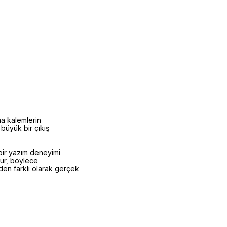
ma kalemlerin
 büyük bir çıkış
 bir yazım deneyimi
rur, böylece
rden farklı olarak gerçek