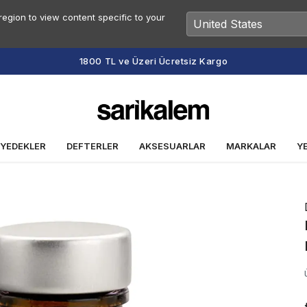
egion to view content specific to your
Vade Farksız 2 veya 3 Taksit Fırsatı
 YEDEKLER
DEFTERLER
AKSESUARLAR
MARKALAR
Y