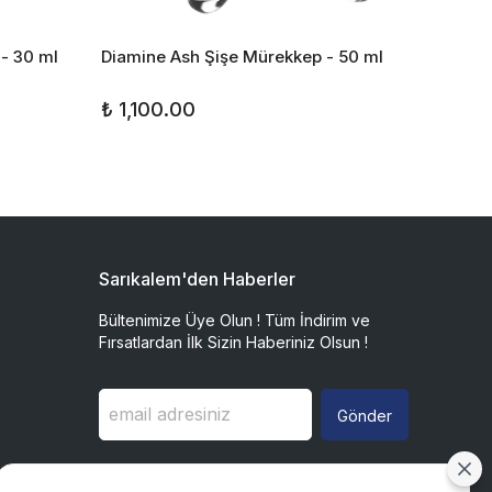
- 30 ml
Diamine Ash Şişe Mürekkep - 50 ml
Diamin
Mürekk
₺ 1,100.00
₺ 1,3
Sarıkalem'den Haberler
Bültenimize Üye Olun ! Tüm İndirim ve
Fırsatlardan İlk Sizin Haberiniz Olsun !
Gönder