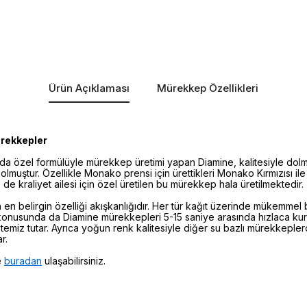
Ürün Açıklaması
Mürekkep Özellikleri
ürekkepler
'da özel formülüyle mürekkep üretimi yapan Diamine, kalitesiyle dol
lmuştur. Özellikle Monako prensi için ürettikleri Monako Kırmızısı ile
de kraliyet ailesi için özel üretilen bu mürekkep hala üretilmektedir.
en belirgin özelliği akışkanlığıdır. Her tür kağıt üzerinde mükemmel
 konusunda da Diamine mürekkepleri 5-15 saniye arasında hızlaca ku
e temiz tutar. Ayrıca yoğun renk kalitesiyle diğer su bazlı mürekkeple
r.
e
buradan
ulaşabilirsiniz.