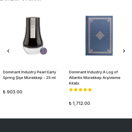
Dominant Industry Pearl Early
Dominant Industry A Log of
Spring Şişe Mürekkep - 25 ml
Atlantis Mürekkep Arşivleme
Kitabı
₺ 903.00
₺ 1,712.00