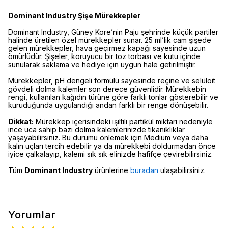
Dominant Industry Şişe Mürekkepler
Dominant Industry, Güney Kore’nin Paju şehrinde küçük partiler
halinde üretilen özel mürekkepler sunar. 25 ml’lik cam şişede
gelen mürekkepler, hava geçirmez kapağı sayesinde uzun
ömürlüdür. Şişeler, koruyucu bir toz torbası ve kutu içinde
sunularak saklama ve hediye için uygun hale getirilmiştir.
Mürekkepler, pH dengeli formülü sayesinde reçine ve selüloit
gövdeli dolma kalemler son derece güvenlidir. Mürekkebin
rengi, kullanılan kağıdın türüne göre farklı tonlar gösterebilir ve
kuruduğunda uygulandığı andan farklı bir renge dönüşebilir.
Dikkat:
Mürekkep içerisindeki ışıltılı partikül miktarı nedeniyle
ince uca sahip bazı dolma kalemlerinizde tıkanıklıklar
yaşayabilirsiniz. Bu durumu önlemek için Medium veya daha
kalın uçları tercih edebilir ya da mürekkebi doldurmadan önce
iyice çalkalayıp, kalemi sık sık elinizde hafifçe çevirebilirsiniz.
Tüm
Dominant Industry
ürünlerine
buradan
ulaşabilirsiniz.
Yorumlar