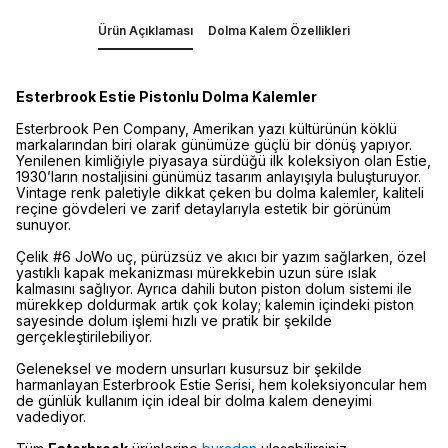
Ürün Açıklaması
Dolma Kalem Özellikleri
Esterbrook Estie Pistonlu Dolma Kalemler
Esterbrook Pen Company, Amerikan yazı kültürünün köklü
markalarından biri olarak günümüze güçlü bir dönüş yapıyor.
Yenilenen kimliğiyle piyasaya sürdüğü ilk koleksiyon olan Estie,
1930’ların nostaljisini günümüz tasarım anlayışıyla buluşturuyor.
Vintage renk paletiyle dikkat çeken bu dolma kalemler, kaliteli
reçine gövdeleri ve zarif detaylarıyla estetik bir görünüm
sunuyor.
Çelik #6 JoWo uç, pürüzsüz ve akıcı bir yazım sağlarken, özel
yastıklı kapak mekanizması mürekkebin uzun süre ıslak
kalmasını sağlıyor. Ayrıca dahili buton piston dolum sistemi ile
mürekkep doldurmak artık çok kolay; kalemin içindeki piston
sayesinde dolum işlemi hızlı ve pratik bir şekilde
gerçekleştirilebiliyor.
Geleneksel ve modern unsurları kusursuz bir şekilde
harmanlayan Esterbrook Estie Serisi, hem koleksiyoncular hem
de günlük kullanım için ideal bir dolma kalem deneyimi
vadediyor.