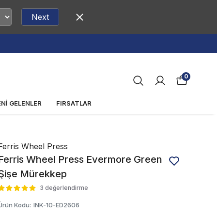
Next
0
ENİ GELENLER
FIRSATLAR
Ferris Wheel Press
Ferris Wheel Press Evermore Green
Şişe Mürekkep
3 değerlendirme
Ürün Kodu
:
INK-10-ED2606