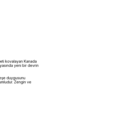
rafeti kovalayan Kanada
nyasında yeni bir devrin
 neşe duygusunu
yumludur. Zengin ve