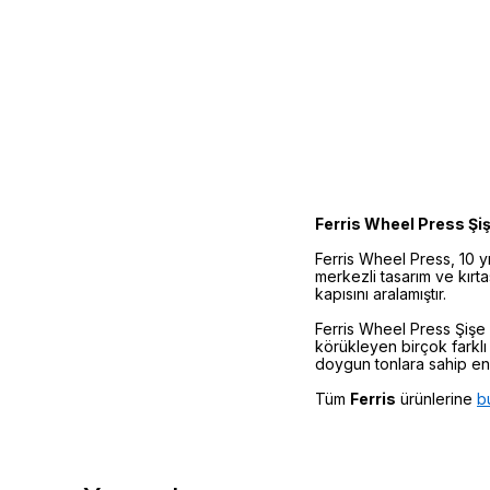
Ferris Wheel Press Şi
Ferris Wheel Press, 10 yı
merkezli tasarım ve kırt
kapısını aralamıştır.
Ferris Wheel Press Şişe 
körükleyen birçok farklı
doygun tonlara sahip en k
Tüm
Ferris
ürünlerine
b