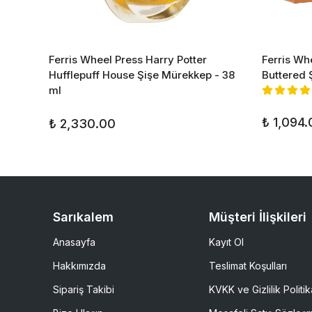
sh Şişe
Ferris Wheel Press Harry Potter
Ferris Wh
Hufflepuff House Şişe Mürekkep - 38
Buttered 
ml
₺ 1,094.
₺ 2,330.00
Sarıkalem
Müşteri İlişkileri
Anasayfa
Kayıt Ol
Hakkımızda
Teslimat Koşulları
Sipariş Takibi
KVKK ve Gizlilik Politik