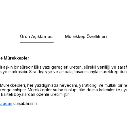
Ürün Açıklaması
Mürekkep Özellikleri
şe Mürekkepler
lı aşkın bir süredir lüks yazı gereçleri üreten, sürekli yeniliği ve za
asiye markasıdır. Sıra dışı şişe ve ambalaj tasarımlarıyla mürekkep dü
Mürekkepleri, her yazdığınızda heyecanı, yaratıcılığı ve mutlak bir
 renge sahiptir. Mürekkepler su bazlı olup, tüm dolma kalemler ile u
aliteli boyalardan özenle üretilmiştir.
uradan
ulaşabilirsiniz.