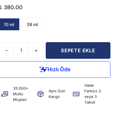
₺ 380.00
10 ml
38 ml
SEPETE EKLE
Vade
35.000+
Aynı Gün
Farksız 2
Mutlu
Kargo
veya 3
Müşteri
Taksit