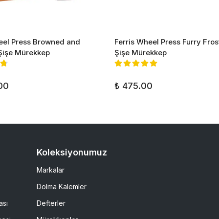
eel Press Browned and
Ferris Wheel Press Furry Fros
Şişe Mürekkep
Şişe Mürekkep
00
₺ 475.00
Koleksiyonumuz
Markalar
Dolma Kalemler
ası
Defterler