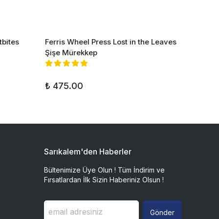
tbites
Ferris Wheel Press Lost in the Leaves
Ferris
Şişe Mürekkep
Golden
₺ 2,3
₺ 475.00
Sarıkalem'den Haberler
Bültenimize Üye Olun ! Tüm İndirim ve
Fırsatlardan İlk Sizin Haberiniz Olsun !
Gönder