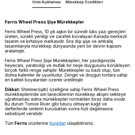
Ürün Açıklaması
Mürekkep Özellikleri
Ferris Wheel Press Şişe Mürekkepler
Ferris Wheel Press, 10 yılı aşkın bir süredir lüks yazı gereçleri
üreten, sürekli yeniliği ve zarafeti kovalayan Kanada merkezli
tasarım ve kırtasiye markasıdır. Sıra dışı şişe ve ambalaj
tasarımlarıyla mürekkep dünyasında yeni bir devrin kapısını
aralamıştır.
Ferris Wheel Press Şişe Mürekkepleri, her yazdığınızda
heyecanı, yaratıcılığı ve mutlak bir neşe duygusunu körükleyen
birçok farklı renge sahiptir. Mürekkepler su bazlı olup, tüm
dolma kalemler ile uyumludur. Zengin ve doygun tonlara sahip
en kaliteli boyalardan özenle üretilmiştir.
Dikkat:
Shimmer(ışıltı) özelliğine sahip Ferris Wheel Press
mürekkeplerinde sim taneciklerinin mürekkep akışını sekteye
uğratmaması adına mürekkepler normalden biraz daha sıvıdır.
Bu durum Tomoe River gibi tutucu olmayan kağıt ve
defterlerde simlerin kuruduktan sonra hızlı dağılmasına
sebebiyet verebilir.
Tüm
Ferris
ürünlerine
buradan
ulaşabilirsiniz.