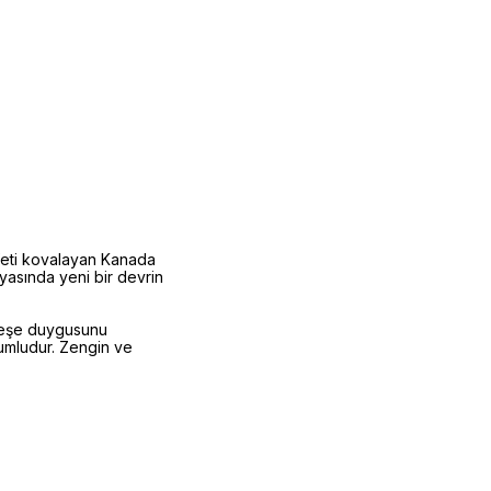
rafeti kovalayan Kanada
nyasında yeni bir devrin
 neşe duygusunu
yumludur. Zengin ve