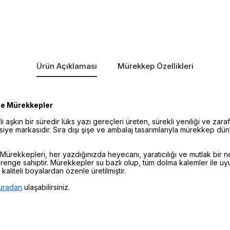
Ürün Açıklaması
Mürekkep Özellikleri
şe Mürekkepler
lı aşkın bir süredir lüks yazı gereçleri üreten, sürekli yeniliği ve za
asiye markasıdır. Sıra dışı şişe ve ambalaj tasarımlarıyla mürekkep dü
Mürekkepleri, her yazdığınızda heyecanı, yaratıcılığı ve mutlak bir
 renge sahiptir. Mürekkepler su bazlı olup, tüm dolma kalemler ile u
aliteli boyalardan özenle üretilmiştir.
uradan
ulaşabilirsiniz.