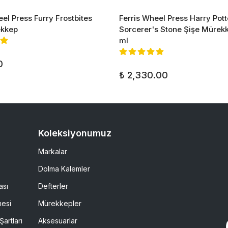
eel Press Furry Frostbites
Ferris Wheel Press Harry Pot
ekkep
Sorcerer's Stone Şişe Mürekk
ml
0
₺ 2,330.00
Koleksiyonumuz
Markalar
Dolma Kalemler
ası
Defterler
mesi
Mürekkepler
Şartları
Aksesuarlar