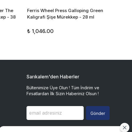
ter The
Ferris Wheel Press Galloping Green
Ferris
ep - 38
Kaligrafi Şişe Mürekkep - 28 ml
Kaligr
₺ 1,046.00
₺ 1,0
Sarıkalem'den Haberler
Bültenimize Üye Olun ! Tüm İndirim ve
Fırsatlardan İlk Sizin Haberiniz Olsun !
Gönder