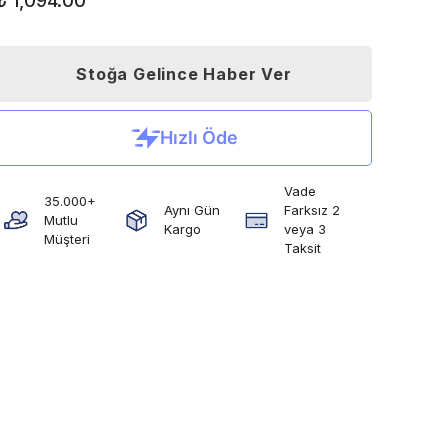
₺ 1,094.00
Stoğa Gelince Haber Ver
Vade
35.000+
Aynı Gün
Farksız 2
Mutlu
Kargo
veya 3
Müşteri
Taksit