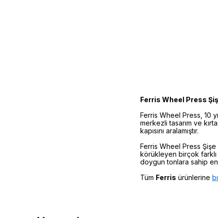
Ferris Wheel Press Şi
Ferris Wheel Press, 10 yı
merkezli tasarım ve kırt
kapısını aralamıştır.
Ferris Wheel Press Şişe 
körükleyen birçok farklı
doygun tonlara sahip en k
Tüm
Ferris
ürünlerine
b