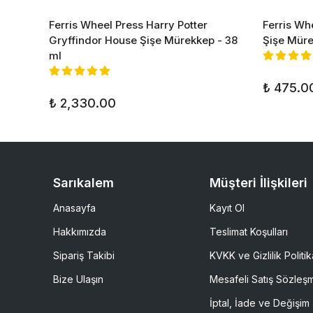
Ferris Wheel Press Harry Potter
Ferris Wh
 - 38
Gryffindor House Şişe Mürekkep - 38
Şişe Mür
ml
₺ 475.0
₺ 2,330.00
Sarıkalem
Müşteri İlişkileri
Anasayfa
Kayıt Ol
Hakkımızda
Teslimat Koşulları
Sipariş Takibi
KVKK ve Gizlilik Politik
Bize Ulaşın
Mesafeli Satış Sözleş
İptal, İade ve Değişim 