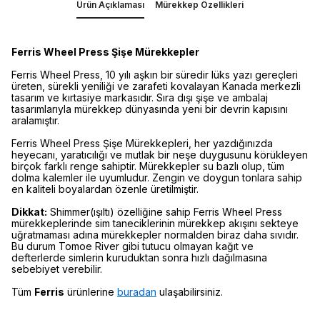
Ürün Açıklaması
Mürekkep Özellikleri
Ferris Wheel Press Şişe Mürekkepler
Ferris Wheel Press, 10 yılı aşkın bir süredir lüks yazı gereçleri
üreten, sürekli yeniliği ve zarafeti kovalayan Kanada merkezli
tasarım ve kırtasiye markasıdır. Sıra dışı şişe ve ambalaj
tasarımlarıyla mürekkep dünyasında yeni bir devrin kapısını
aralamıştır.
Ferris Wheel Press Şişe Mürekkepleri, her yazdığınızda
heyecanı, yaratıcılığı ve mutlak bir neşe duygusunu körükleyen
birçok farklı renge sahiptir. Mürekkepler su bazlı olup, tüm
dolma kalemler ile uyumludur. Zengin ve doygun tonlara sahip
en kaliteli boyalardan özenle üretilmiştir.
Dikkat:
Shimmer(ışıltı) özelliğine sahip Ferris Wheel Press
mürekkeplerinde sim taneciklerinin mürekkep akışını sekteye
uğratmaması adına mürekkepler normalden biraz daha sıvıdır.
Bu durum Tomoe River gibi tutucu olmayan kağıt ve
defterlerde simlerin kuruduktan sonra hızlı dağılmasına
sebebiyet verebilir.
Tüm
Ferris
ürünlerine
buradan
ulaşabilirsiniz.