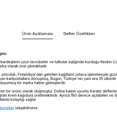
Ürün Açıklaması
Defter Özellikleri
yıcı
kardeşlerin uzun tecrübeler ve tutkular eşliğinde kurduğu Keskin Colo
marka olarak öne çıkmaktadır.
yolculuk, Finlandiya'dan getirilen kağıtların ustaca işlenmesiyle güze
şıyan kartpostallara dönüşmüş, Bugün, Türkiye'nin yanı sıra 35 ülkede 
 duyurmuş bir marka haline gelmişlerdir.
imin bir ürünü olarak doğmuştur. Dolma kalem uyumlu Karatis defterle
ram krem kağıdıyla üretilmektedir. Ayrıca 180 derece açılabilen ve day
lanım kolaylığı sağlar.
buradan
ulaşabilirsiniz.