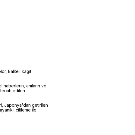
r, kaliteli kağıt
l haberlerin, anıların ve
tercih edilen
ri, Japonya'dan getirilen
anıklı ciltleme ile