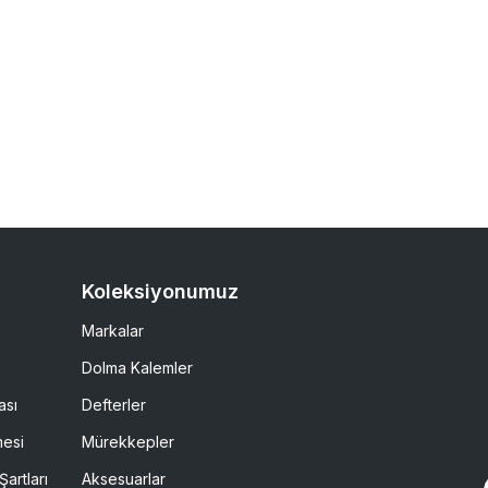
Koleksiyonumuz
Markalar
Dolma Kalemler
ası
Defterler
mesi
Mürekkepler
Şartları
Aksesuarlar