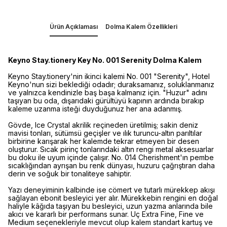
Ürün Açıklaması
Dolma Kalem Özellikleri
Keyno Stay.tionery Key No. 001 Serenity Dolma Kalem
Keyno Stay.tionery'nin ikinci kalemi No. 001 "Serenity", Hotel
Keyno'nun sizi beklediği odadır; duraksamanız, soluklanmanız
ve yalnızca kendinizle baş başa kalmanız için. "Huzur" adını
taşıyan bu oda, dışarıdaki gürültüyü kapının ardında bırakıp
kaleme uzanma isteği duyduğunuz her ana adanmış.
Gövde, Ice Crystal akrilik reçineden üretilmiş; sakin deniz
mavisi tonları, sütümsü geçişler ve ılık turuncu-altın parıltılar
birbirine karışarak her kalemde tekrar etmeyen bir desen
oluşturur. Sıcak pirinç tonlarındaki altın rengi metal aksesuarlar
bu doku ile uyum içinde çalışır. No. 014 Cherishment'ın pembe
sıcaklığından ayrışan bu renk dünyası, huzuru çağrıştıran daha
derin ve soğuk bir tonaliteye sahiptir.
Yazı deneyiminin kalbinde ise cömert ve tutarlı mürekkep akışı
sağlayan ebonit besleyici yer alır. Mürekkebin rengini en doğal
haliyle kâğıda taşıyan bu besleyici, uzun yazma anlarında bile
akıcı ve kararlı bir performans sunar. Uç Extra Fine, Fine ve
Medium seçenekleriyle mevcut olup kalem standart kartuş ve