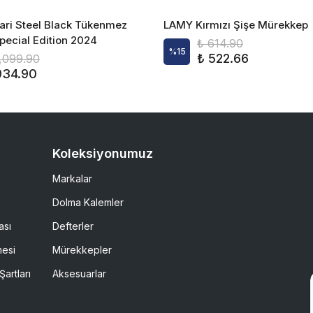
ri Steel Black Tükenmez
LAMY Kırmızı Şişe Mürekkep
pecial Edition 2024
₺ 614.90
%
15
₺ 522.66
1,099.90
934.90
Koleksiyonumuz
Markalar
Dolma Kalemler
ası
Defterler
mesi
Mürekkepler
Şartları
Aksesuarlar