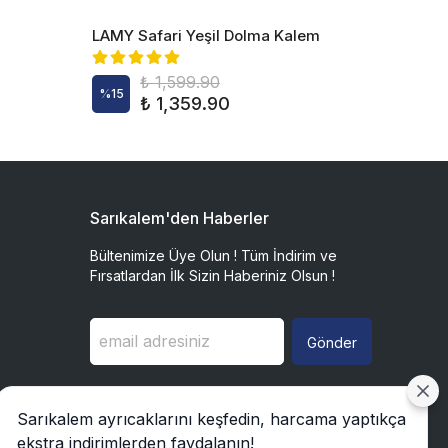
LAMY Safari Yeşil Dolma Kalem
LAMY 
- Spec
₺ 1,599.90
%
15
%
15
₺ 1,359.90
Sarıkalem'den Haberler
Bültenimize Üye Olun ! Tüm İndirim ve
Fırsatlardan İlk Sizin Haberiniz Olsun !
Gönder
Sarıkalem ayrıcaklarını keşfedin, harcama yaptıkça
ekstra indirimlerden faydalanın!