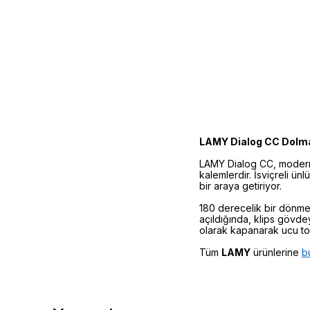
LAMY Dialog CC Dolm
LAMY Dialog CC, modern 
kalemlerdir. İsviçreli ün
bir araya getiriyor.
180 derecelik bir dönme h
açıldığında, klips gövdey
olarak kapanarak ucu to
Tüm
LAMY
ürünlerine
b