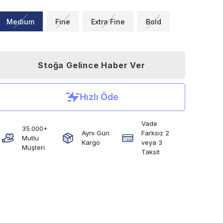
Medium
Fine
Extra Fine
Bold
Stoğa Gelince Haber Ver
Vade
35.000+
Aynı Gün
Farksız 2
Mutlu
Kargo
veya 3
Müşteri
Taksit