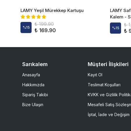
LAMY Yeşil Mürekkep Kartuşu
LAMY Safa
Kalem - S
₺ 199.90
₺ 
%
15
%
15
₺ 169.90
₺ 
Sarıkalem
Müşteri İlişkileri
Anasayfa
Kayıt Ol
Hakkımızda
Teslimat Koşulları
Sipariş Takibi
KVKK ve Gizlilik Politik
Bize Ulaşın
Mesafeli Satış Sözleş
İptal, İade ve Değişim 