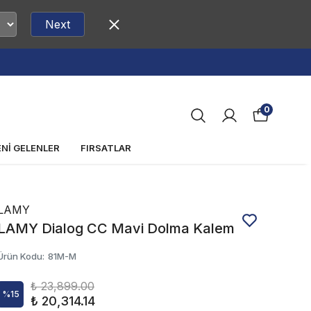
Next
0
ENİ GELENLER
FIRSATLAR
LAMY
LAMY Dialog CC Mavi Dolma Kalem
Ürün Kodu
:
81M-M
₺ 23,899.00
%
15
₺ 20,314.14