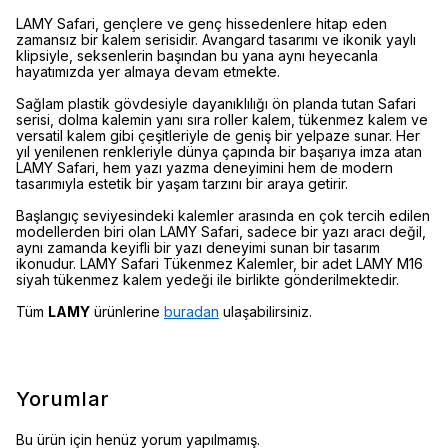
LAMY Safari, gençlere ve genç hissedenlere hitap eden
zamansız bir kalem serisidir. Avangard tasarımı ve ikonik yaylı
klipsiyle, seksenlerin başından bu yana aynı heyecanla
hayatımızda yer almaya devam etmekte.
Sağlam plastik gövdesiyle dayanıklılığı ön planda tutan Safari
serisi, dolma kalemin yanı sıra roller kalem, tükenmez kalem ve
versatil kalem gibi çeşitleriyle de geniş bir yelpaze sunar. Her
yıl yenilenen renkleriyle dünya çapında bir başarıya imza atan
LAMY Safari, hem yazı yazma deneyimini hem de modern
tasarımıyla estetik bir yaşam tarzını bir araya getirir.
Başlangıç seviyesindeki kalemler arasında en çok tercih edilen
modellerden biri olan LAMY Safari, sadece bir yazı aracı değil,
aynı zamanda keyifli bir yazı deneyimi sunan bir tasarım
ikonudur. LAMY Safari Tükenmez Kalemler, bir adet LAMY M16
siyah tükenmez kalem yedeği ile birlikte gönderilmektedir.
Tüm
LAMY
ürünlerine
buradan
ulaşabilirsiniz.
Yorumlar
Bu ürün için henüz yorum yapılmamış.