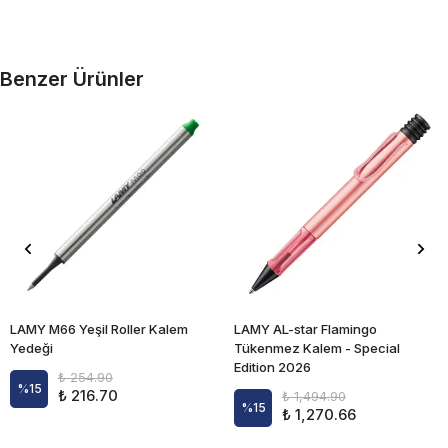
Benzer Ürünler
LAMY M66 Yeşil Roller Kalem
LAMY AL-star Flamingo
Yedeği
Tükenmez Kalem - Special
Edition 2026
₺ 254.90
%
15
₺ 216.70
₺ 1,494.90
%
15
₺ 1,270.66