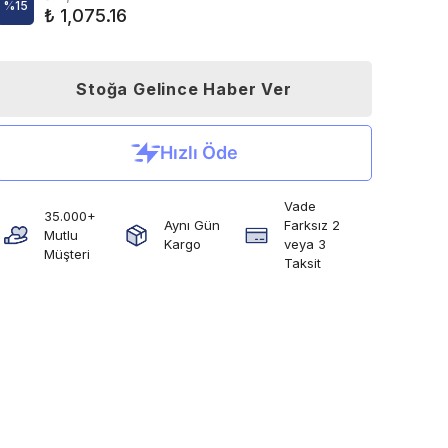
%
15
₺ 1,075.16
Stoğa Gelince Haber Ver
Vade
35.000+
Aynı Gün
Farksız 2
Mutlu
Kargo
veya 3
Müşteri
Taksit