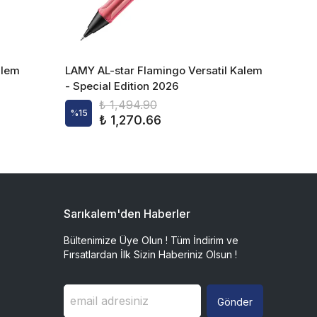
alem
LAMY AL-star Flamingo Versatil Kalem
LAMY S
- Special Edition 2026
- Spec
₺ 1,494.90
%
15
₺ 1,270.66
%
15
Sarıkalem'den Haberler
Bültenimize Üye Olun ! Tüm İndirim ve
Fırsatlardan İlk Sizin Haberiniz Olsun !
Gönder