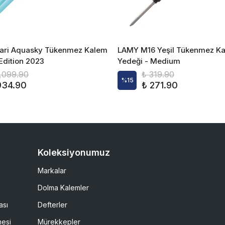
ari Aquasky Tükenmez Kalem
LAMY M16 Yeşil Tükenmez K
 Edition 2023
Yedeği - Medium
1,099.90
₺ 319.90
%
15
934.90
₺ 271.90
Koleksiyonumuz
Markalar
Dolma Kalemler
ası
Defterler
mesi
Mürekkepler