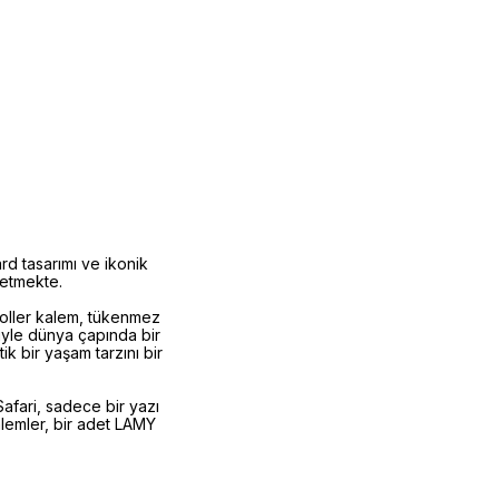
d tasarımı ve ikonik
 etmekte.
 roller kalem, tükenmez
riyle dünya çapında bir
 bir yaşam tarzını bir
afari, sadece bir yazı
alemler, bir adet LAMY