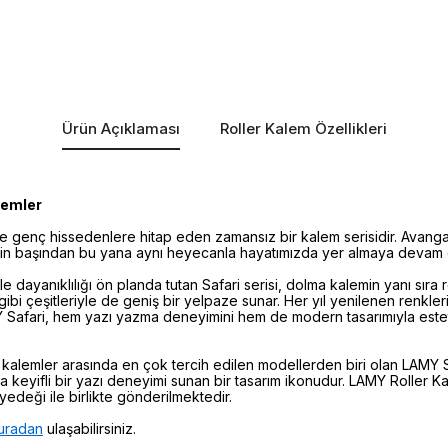
Ürün Açıklaması
Roller Kalem Özellikleri
lemler
e genç hissedenlere hitap eden zamansız bir kalem serisidir. Avangar
lerin başından bu yana aynı heyecanla hayatımızda yer almaya devam
e dayanıklılığı ön planda tutan Safari serisi, dolma kalemin yanı sıra
gibi çeşitleriyle de geniş bir yelpaze sunar. Her yıl yenilenen renkle
 Safari, hem yazı yazma deneyimini hem de modern tasarımıyla estetik
kalemler arasında en çok tercih edilen modellerden biri olan LAMY S
a keyifli bir yazı deneyimi sunan bir tasarım ikonudur. LAMY Roller K
edeği ile birlikte gönderilmektedir.
uradan
ulaşabilirsiniz.