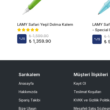
LAMY Safari Yeşil Dolma Kalem
LAMY Saf
- Special
₺ 1,599.90
₺ 
%
15
%
15
₺ 1,359.90
₺ 
Sarıkalem
Müşteri İlişkileri
Anasayfa
Kayıt Ol
Hakkımızda
Teslimat Koşulları
Sipariş Takibi
KVKK ve Gizlilik Politik
Bize Ulaşın
Mesafeli Satış Sözleş