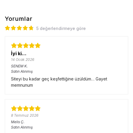
Yorumlar
5 değerlendirmeye göre
İyi ki…
14 Ocak 2026
SENEM
K.
Satın Alınmış
Siteyi bu kadar geç keşfettiğine üzüldüm… Gayet
memnunum
8 Temmuz 2026
Melis
Ç.
Satın Alınmış