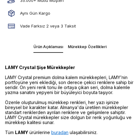
35.000+ Mutlu Müşteri
Aynı Gün Kargo
Vade Farksız 2 veya 3 Taksit
Ürün Açıklaması
Mürekkep Özellikleri
LAMY Crystal Şişe Mürekkepler
LAMY Crystal premium dolma kalem mürekkepleri, LAMY’nin
portfoyüne yeni eklediği, son derece çekici renklere sahip bir
seridir. On yeni renk tonu ile ortaya çıkan seri, dolma kalemle
yazma sanatını yepyeni bir büyüleyici boyuta taşıyor.
Özenle oluşturulmuş mürekkep renkleri, her yazı işinize
bireysel bir karakter katar. Almanya'da üretilen mürekkepler
standart renklerden ayrılan renklere ve gelişimlere sahiptir.
LAMY Crystal mürekkepler size dolgun bir renk yoğunluğu ve
mürekkep kalitesi sunar.
Tüm
LAMY
ürünlerine
buradan
ulaşabilirsiniz.