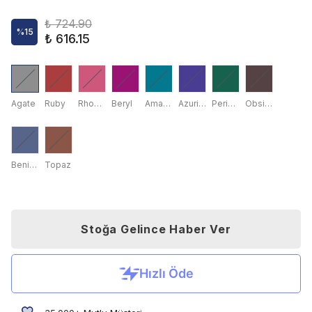
₺ 724.90
%
15
₺ 616.15
Agate
Ruby
Rhodonite
Beryl
Amazonite
Azurite
Peridot
Obsidian
Benitoite
Topaz
Stoğa Gelince Haber Ver