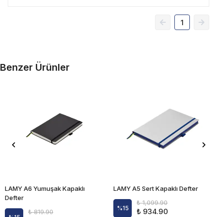
1
Benzer Ürünler
LAMY A6 Yumuşak Kapaklı
LAMY A5 Sert Kapaklı Defter
Defter
₺ 1,099.90
%
15
₺ 934.90
₺ 819.90