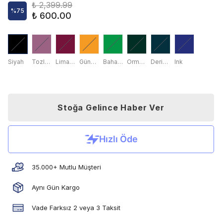
₺ 2,399.99
%
75
₺ 600.00
Siyah
Tozlu Gül
Liman Kırmızısı
Gündoğumu Sarısı
Bahar Yaprağı
Orman Yeşili
Derin Deniz
Ink
Stoğa Gelince Haber Ver
35.000+ Mutlu Müşteri
Aynı Gün Kargo
Vade Farksız 2 veya 3 Taksit