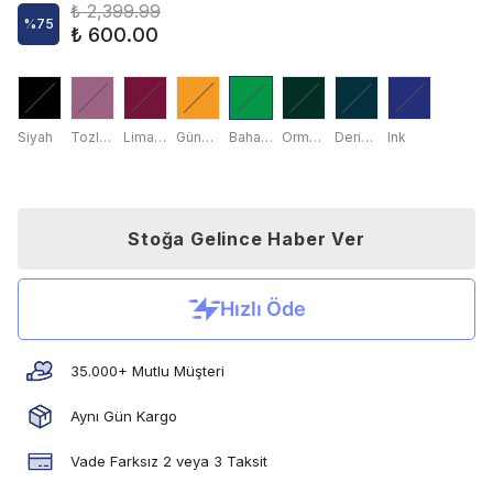
₺ 2,399.99
%
75
₺ 600.00
Siyah
Tozlu Gül
Liman Kırmızısı
Gündoğumu Sarısı
Bahar Yaprağı
Orman Yeşili
Derin Deniz
Ink
Stoğa Gelince Haber Ver
35.000+ Mutlu Müşteri
Aynı Gün Kargo
Vade Farksız 2 veya 3 Taksit