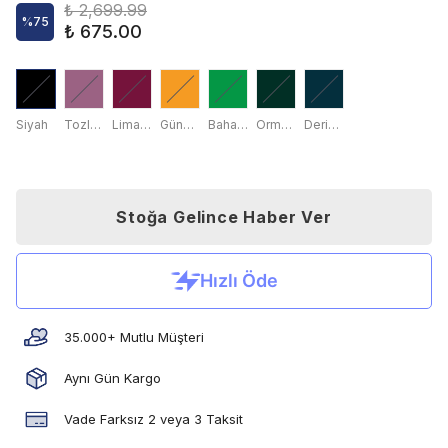
₺ 2,699.99
%
75
₺ 675.00
Siyah
Tozlu Gül
Liman Kırmızısı
Gündoğumu Sarısı
Bahar Yaprağı
Orman Yeşili
Derin Deniz
Stoğa Gelince Haber Ver
35.000+ Mutlu Müşteri
Aynı Gün Kargo
Vade Farksız 2 veya 3 Taksit