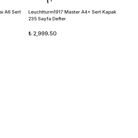
i A6 Sert
Leuchtturm1917 Master A4+ Sert Kapak
Leucht
235 Sayfa Defter
Drehgr
₺ 2,999.50
₺ 2,3