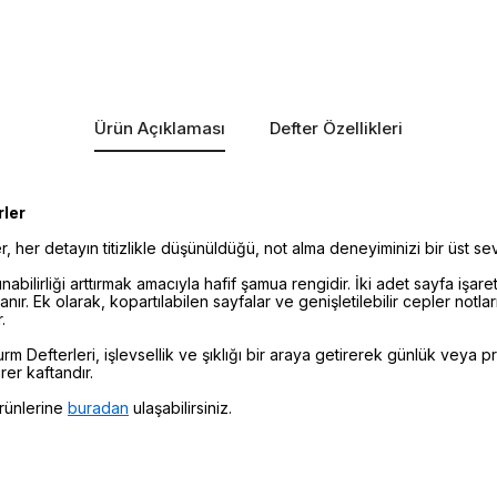
Ürün Açıklaması
Defter Özellikleri
rler
, her detayın titizlikle düşünüldüğü, not alma deneyiminizi bir üst se
abilirliği arttırmak amacıyla hafif şamua rengidir. İki adet sayfa işare
tanır. Ek olarak, kopartılabilen sayfalar ve genişletilebilir cepler notl
.
urm Defterleri, işlevsellik ve şıklığı bir araya getirerek günlük veya 
irer kaftandır.
rünlerine
buradan
ulaşabilirsiniz.