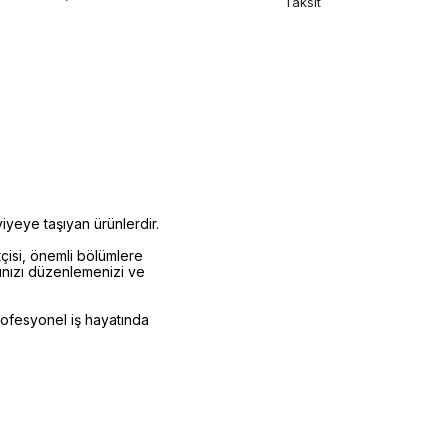
Taksit
viyeye taşıyan ürünlerdir.
tçisi, önemli bölümlere
arınızı düzenlemenizi ve
profesyonel iş hayatında