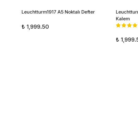
ak 123
Leuchtturm1917 A5 Noktalı Defter
Leuchtturm
Kalem
₺ 1,999.50
₺ 1,999.