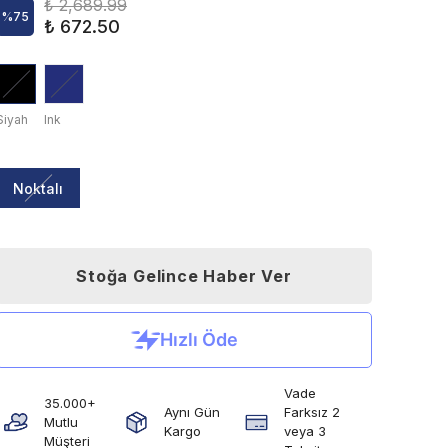
₺ 2,689.99
%
75
₺ 672.50
Siyah
Ink
Noktalı
Stoğa Gelince Haber Ver
Vade
35.000+
Aynı Gün
Farksız 2
Mutlu
Kargo
veya 3
Müşteri