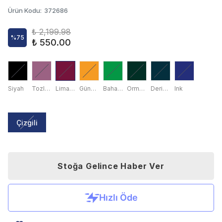
Ürün Kodu
:
372686
₺ 2,199.98
%
75
₺ 550.00
Siyah
Tozlu Gül
Liman Kırmızısı
Gündoğumu Sarısı
Bahar Yaprağı
Orman Yeşili
Derin Deniz
Ink
Çizgili
Stoğa Gelince Haber Ver