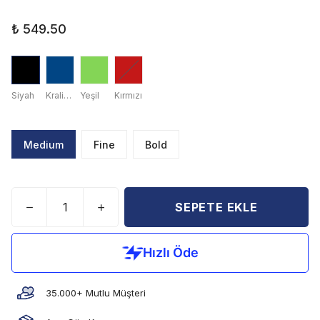
₺ 549.50
Siyah
Kraliyet Mavisi
Yeşil
Kırmızı
Medium
Fine
Bold
SEPETE EKLE
35.000+ Mutlu Müşteri