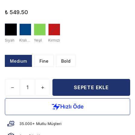
₺ 549.50
Siyah
Kraliyet Mavisi
Yeşil
Kırmızı
Medium
Fine
Bold
SEPETE EKLE
35.000+ Mutlu Müşteri