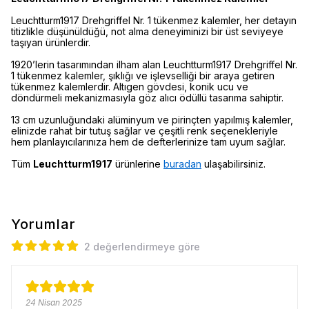
Leuchtturm1917 Drehgriffel Nr. 1 tükenmez kalemler, her detayın
titizlikle düşünüldüğü, not alma deneyiminizi bir üst seviyeye
taşıyan ürünlerdir.
1920’lerin tasarımından ilham alan Leuchtturm1917 Drehgriffel Nr.
1 tükenmez kalemler, şıklığı ve işlevselliği bir araya getiren
tükenmez kalemlerdir. Altıgen gövdesi, konik ucu ve
döndürmeli mekanizmasıyla göz alıcı ödüllü tasarıma sahiptir.
13 cm uzunluğundaki alüminyum ve pirinçten yapılmış kalemler,
elinizde rahat bir tutuş sağlar ve çeşitli renk seçenekleriyle
hem planlayıcılarınıza hem de defterlerinize tam uyum sağlar.
Tüm
Leuchtturm1917
ürünlerine
buradan
ulaşabilirsiniz.
Yorumlar
2 değerlendirmeye göre
24 Nisan 2025