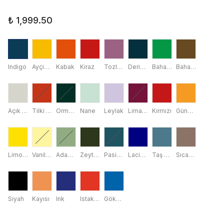
₺ 1,999.50
Indigo
Ayçiçeği
Kabak
Kiraz
Tozlu Gül
Derin Deniz
Bahar Yaprağı
Baharat Kahvesi
Açık Gri
Tilki Kırmızısı
Orman Yeşili
Nane
Leylak
Liman Kırmızısı
Kırmızı
Gündoğumu Sarısı
Limon Sarısı
Vanilya
Adaçayı
Zeytin Yeşili
Pasifik Yeşili
Lacivert
Taş Mavisi
Sıcak Toprak
Siyah
Kayısı
Ink
Istakoz
Gökyüzü