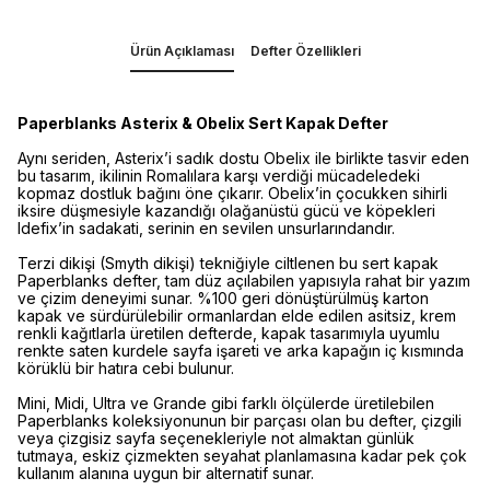
Ürün Açıklaması
Defter Özellikleri
Paperblanks Asterix & Obelix Sert Kapak Defter
Aynı seriden, Asterix’i sadık dostu Obelix ile birlikte tasvir eden
bu tasarım, ikilinin Romalılara karşı verdiği mücadeledeki
kopmaz dostluk bağını öne çıkarır. Obelix’in çocukken sihirli
iksire düşmesiyle kazandığı olağanüstü gücü ve köpekleri
Idefix’in sadakati, serinin en sevilen unsurlarındandır.
Terzi dikişi (Smyth dikişi) tekniğiyle ciltlenen bu sert kapak
Paperblanks defter, tam düz açılabilen yapısıyla rahat bir yazım
ve çizim deneyimi sunar. %100 geri dönüştürülmüş karton
kapak ve sürdürülebilir ormanlardan elde edilen asitsiz, krem
renkli kağıtlarla üretilen defterde, kapak tasarımıyla uyumlu
renkte saten kurdele sayfa işareti ve arka kapağın iç kısmında
körüklü bir hatıra cebi bulunur.
Mini, Midi, Ultra ve Grande gibi farklı ölçülerde üretilebilen
Paperblanks koleksiyonunun bir parçası olan bu defter, çizgili
veya çizgisiz sayfa seçenekleriyle not almaktan günlük
tutmaya, eskiz çizmekten seyahat planlamasına kadar pek çok
kullanım alanına uygun bir alternatif sunar.