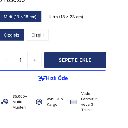
₺ 1,650.00
Midi (13 x 18 cm)
Ultra (18 x 23 cm)
Çizgisiz
Çizgili
SEPETE EKLE
Vade
35.000+
Aynı Gün
Farksız 2
Mutlu
Kargo
veya 3
Müşteri
Taksit