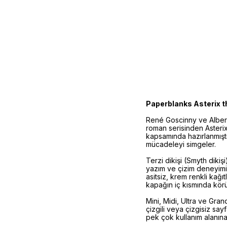
Paperblanks Asterix t
René Goscinny ve Albert
roman serisinden Asterix’
kapsamında hazırlanmıştı
mücadeleyi simgeler.
Terzi dikişi (Smyth dikiş
yazım ve çizim deneyimi
asitsiz, krem renkli kağı
kapağın iç kısmında körük
Mini, Midi, Ultra ve Gra
çizgili veya çizgisiz sa
pek çok kullanım alanına 