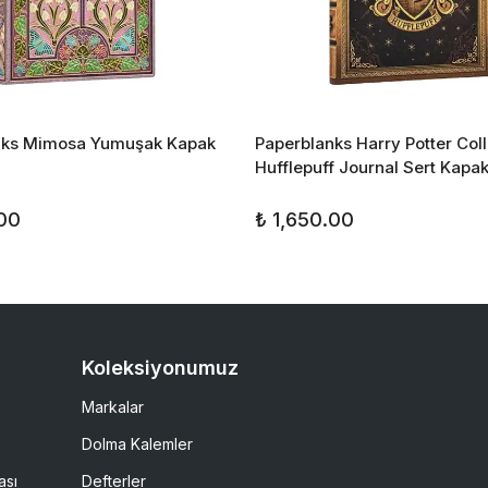
nks Mimosa Yumuşak Kapak
Paperblanks Harry Potter Coll
Hufflepuff Journal Sert Kapak
.00
₺ 1,650.00
Koleksiyonumuz
Markalar
Dolma Kalemler
ası
Defterler