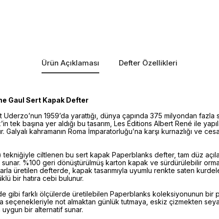
Ürün Açıklaması
Defter Özellikleri
he Gaul Sert Kapak Defter
 Uderzo’nun 1959’da yarattığı, dünya çapında 375 milyondan fazla s
in tek başına yer aldığı bu tasarım, Les Éditions Albert René ile yapıla
r. Galyalı kahramanın Roma İmparatorluğu’na karşı kurnazlığı ve cesa
i) tekniğiyle ciltlenen bu sert kapak Paperblanks defter, tam düz açıla
 sunar. %100 geri dönüştürülmüş karton kapak ve sürdürülebilir orm
tlarla üretilen defterde, kapak tasarımıyla uyumlu renkte saten kurdel
lü bir hatıra cebi bulunur.
nde gibi farklı ölçülerde üretilebilen Paperblanks koleksiyonunun bir 
yfa seçenekleriyle not almaktan günlük tutmaya, eskiz çizmekten sey
uygun bir alternatif sunar.