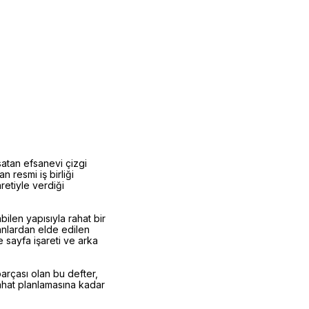
atan efsanevi çizgi
n resmi iş birliği
retiyle verdiği
bilen yapısıyla rahat bir
anlardan elde edilen
e sayfa işareti ve arka
parçası olan bu defter,
ahat planlamasına kadar