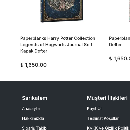
ion
Paperblanks Harry Potter Collection
Paperbla
efter
Legends of Hogwarts Journal Sert
Defter
Kapak Defter
₺ 1,650
₺ 1,650.00
Sarıkalem
Müşteri İlişkileri
Anasayfa
Kayıt Ol
Hakkımızda
Teslimat Koşulları
Sipariş Takibi
KVKK ve Gizlilik Politik