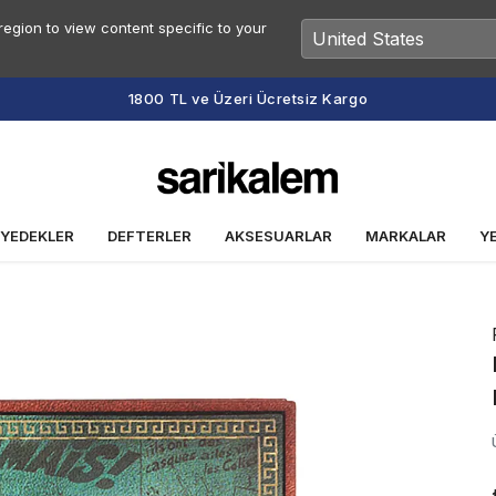
egion to view content specific to your
Vade Farksız 2 veya 3 Taksit Fırsatı
 YEDEKLER
DEFTERLER
AKSESUARLAR
MARKALAR
Y