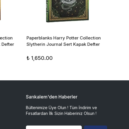
ection
Paperblanks Harry Potter Collection
Paperb
 Defter
Slytherin Journal Sert Kapak Defter
Kapak 
₺ 1,650.00
₺ 1,6
Sarıkalem'den Haberler
Bültenimize Üye Olun ! Tüm İndirim ve
Fırsatlardan İlk Sizin Haberiniz Olsun !