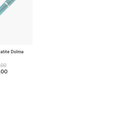
atite Dolma
.00
.00