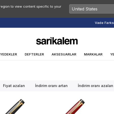
egion to view content specific to your
Vade Farksız 2 veya 3 Taksit Fırsatı
 YEDEKLER
DEFTERLER
AKSESUARLAR
MARKALAR
Y
Fiyat azalan
İndirim oranı artan
İndirim oranı azalan