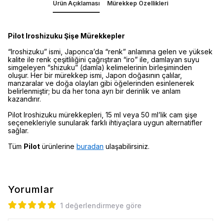
Ürün Açıklaması
Mürekkep Özellikleri
Pilot Iroshizuku Şişe Mürekkepler
“Iroshizuku” ismi, Japonca’da “renk” anlamına gelen ve yüksek
kalite ile renk çeşitliliğini çağrıştıran “iro” ile, damlayan suyu
simgeleyen “shizuku” (damla) kelimelerinin birleşiminden
oluşur. Her bir mürekkep ismi, Japon doğasının çalılar,
manzaralar ve doğa olayları gibi öğelerinden esinlenerek
belirlenmiştir; bu da her tona ayrı bir derinlik ve anlam
kazandırır.
Pilot Iroshizuku mürekkepleri, 15 ml veya 50 ml’lik cam şişe
seçenekleriyle sunularak farklı ihtiyaçlara uygun alternatifler
sağlar.
Tüm
Pilot
ürünlerine
buradan
ulaşabilirsiniz.
Yorumlar
1 değerlendirmeye göre