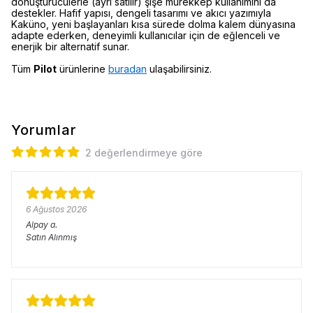
dönüştürücülerle (ayrı satılır) şişe mürekkep kullanımını da
destekler. Hafif yapısı, dengeli tasarımı ve akıcı yazımıyla
Kaküno, yeni başlayanları kısa sürede dolma kalem dünyasına
adapte ederken, deneyimli kullanıcılar için de eğlenceli ve
enerjik bir alternatif sunar.
Tüm
Pilot
ürünlerine
buradan
ulaşabilirsiniz.
Yorumlar
2 değerlendirmeye göre
6 Ağustos 2026
Alpay
a.
Satın Alınmış