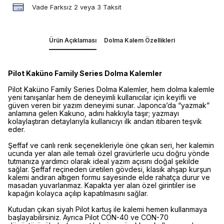
Vade Farksız 2 veya 3 Taksit
Ürün Açıklaması
Dolma Kalem Özellikleri
Pilot Kaküno Family Series Dolma Kalemler
Pilot Kaküno Family Series Dolma Kalemler, hem dolma kalemle
yeni tanışanlar hem de deneyimli kullanıcılar için keyifli ve
güven veren bir yazım deneyimi sunar. Japonca’da “yazmak”
anlamına gelen Kakuno, adını hakkıyla taşır; yazmayı
kolaylaştıran detaylarıyla kullanıcıyı ilk andan itibaren teşvik
eder.
Şeffaf ve canlı renk seçenekleriyle öne çıkan seri, her kalemin
ucunda yer alan aile temalı özel gravürlerle ucu doğru yönde
tutmanıza yardımcı olarak ideal yazım açısını doğal şekilde
sağlar. Şeffaf reçineden üretilen gövdesi, klasik ahşap kurşun
kalemi andıran altıgen formu sayesinde elde rahatça durur ve
masadan yuvarlanmaz. Kapakta yer alan özel girintiler ise
kapağın kolayca açılıp kapatılmasını sağlar.
Kutudan çıkan siyah Pilot kartuş ile kalemi hemen kullanmaya
başlayabilirsiniz. Ayrıca Pilot CON-40 ve CON-70