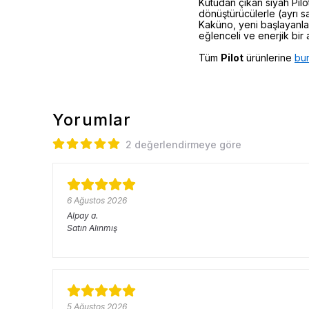
Kutudan çıkan siyah Pilo
dönüştürücülerle (ayrı sa
Kaküno, yeni başlayanla
eğlenceli ve enerjik bir a
Tüm
Pilot
ürünlerine
bu
Yorumlar
2 değerlendirmeye göre
6 Ağustos 2026
Alpay
a.
Satın Alınmış
5 Ağustos 2026