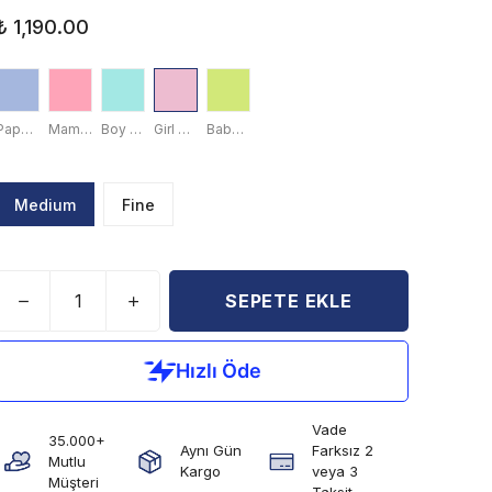
₺ 1,190.00
Papa Blue
Mama Red
Boy Green
Girl Pink
Baby Yellow
Medium
Fine
SEPETE EKLE
Vade
35.000+
Aynı Gün
Farksız 2
Mutlu
Kargo
veya 3
Müşteri