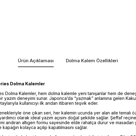
Ürün Açıklaması
Dolma Kalem Özellikleri
eries Dolma Kalemler
es Dolma Kalemler, hem dolma kalemle yeni tanışanlar hem de deneyiml
bir yazım deneyimi sunar. Japonca’da “yazmak” anlamına gelen Kakuno
aylarıyla kullanıcıyı ilk andan itibaren teşvik eder.
enekleriyle öne çıkan seri, her kalemin ucunda yer alan aile temalı ö
rdımcı olarak ideal yazım açısını doğal şekilde sağlar. Şeffaf reçin
emi andıran altıgen formu sayesinde elde rahatça durur ve masadan
se kapağın kolayca açılıp kapatılmasını sağlar.