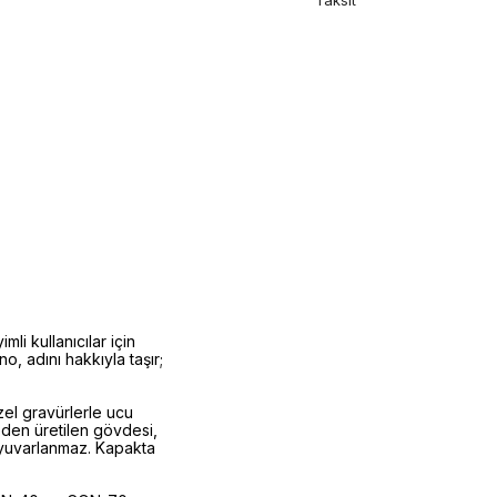
Taksit
i kullanıcılar için
, adını hakkıyla taşır;
zel gravürlerle ucu
eden üretilen gövdesi,
 yuvarlanmaz. Kapakta