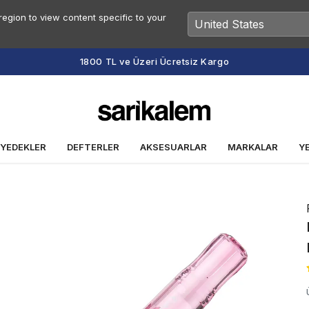
egion to view content specific to your
Vade Farksız 2 veya 3 Taksit Fırsatı
 YEDEKLER
DEFTERLER
AKSESUARLAR
MARKALAR
Y