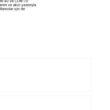
t CON-40 ve CON-70
arımı ve akıcı yazımıyla
anıcılar için de