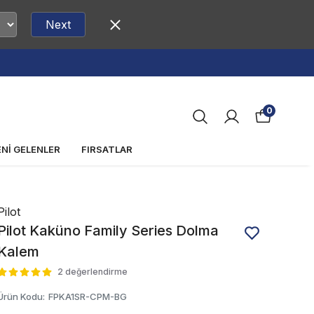
Next
0
ENİ GELENLER
FIRSATLAR
Pilot
Pilot Kaküno Family Series Dolma
Kalem
2 değerlendirme
Ürün Kodu
:
FPKA1SR-CPM-BG