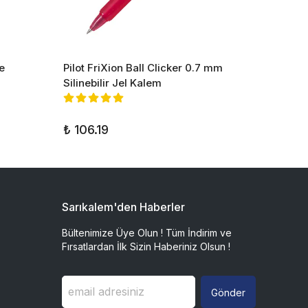
e
Pilot FriXion Ball Clicker 0.7 mm
Pilot 
Silinebilir Jel Kalem
Mürek
₺ 1,0
₺ 106.19
Sarıkalem'den Haberler
Bültenimize Üye Olun ! Tüm İndirim ve
Fırsatlardan İlk Sizin Haberiniz Olsun !
Gönder