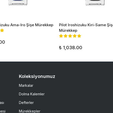
shizuku Ama-Iro Şişe Mürekkep
Pilot Iroshizuku Kiri-Same Şiş
Mürekkep
.00
₺ 1,038.00
Koleksiyonumuz
Markalar
Dolma Kalemler
ası
Defterler
mesi
Mürekkepler