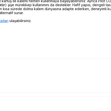
t kartuş ile kalemi hemen kullanmaya başlayabilirsiniz. Ayrıca Pilo
tılır) şişe mürekkep kullanımını da destekler. Hafif yapısı, dengeli tas
rı kısa sürede dolma kalem dünyasına adapte ederken, deneyimli kull
lternatif sunar.
radan
ulaşabilirsiniz.