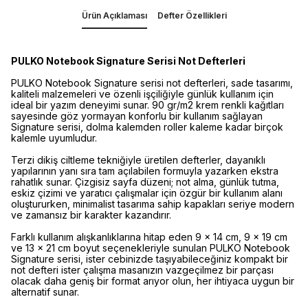
Ürün Açıklaması
Defter Özellikleri
PULKO Notebook Signature Serisi Not Defterleri
PULKO Notebook Signature serisi not defterleri, sade tasarımı,
kaliteli malzemeleri ve özenli işçiliğiyle günlük kullanım için
ideal bir yazım deneyimi sunar. 90 gr/m2 krem renkli kağıtları
sayesinde göz yormayan konforlu bir kullanım sağlayan
Signature serisi, dolma kalemden roller kaleme kadar birçok
kalemle uyumludur.
Terzi dikiş ciltleme tekniğiyle üretilen defterler, dayanıklı
yapılarının yanı sıra tam açılabilen formuyla yazarken ekstra
rahatlık sunar. Çizgisiz sayfa düzeni; not alma, günlük tutma,
eskiz çizimi ve yaratıcı çalışmalar için özgür bir kullanım alanı
oluştururken, minimalist tasarıma sahip kapakları seriye modern
ve zamansız bir karakter kazandırır.
Farklı kullanım alışkanlıklarına hitap eden 9 x 14 cm, 9 x 19 cm
ve 13 x 21 cm boyut seçenekleriyle sunulan PULKO Notebook
Signature serisi, ister cebinizde taşıyabileceğiniz kompakt bir
not defteri ister çalışma masanızın vazgeçilmez bir parçası
olacak daha geniş bir format arıyor olun, her ihtiyaca uygun bir
alternatif sunar.