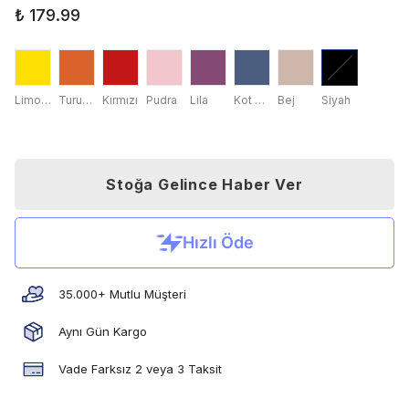
₺ 179.99
Limon Sarısı
Turuncu
Kırmızı
Pudra
Lila
Kot Mavisi
Bej
Siyah
Stoğa Gelince Haber Ver
35.000+ Mutlu Müşteri
Aynı Gün Kargo
Vade Farksız 2 veya 3 Taksit