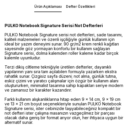
Ürün Açıklaması
Defter Özellikleri
PULKO Notebook Signature Serisi Not Defterleri
PULKO Notebook Signature serisi not defterleri, sade tasarımı,
kaliteli malzemeleri ve özenli işçiliğiyle günlük kullanım için
ideal bir yazım deneyimi sunar. 90 gr/m2 krem renkli kağıtları
sayesinde göz yormayan konforlu bir kullanım sağlayan
Signature serisi, dolma kalemden roller kaleme kadar birçok
kalemle uyumludur.
Terzi dikiş ciltleme tekniğiyle üretilen defterler, dayanıklı
yapılarının yanı sıra tam açılabilen formuyla yazarken ekstra
rahatlık sunar. Çizgisiz sayfa düzeni; not alma, günlük tutma,
eskiz çizimi ve yaratıcı çalışmalar için özgür bir kullanım alanı
oluştururken, minimalist tasarıma sahip kapakları seriye modern
ve zamansız bir karakter kazandırır.
Farklı kullanım alışkanlıklarına hitap eden 9 x 14 cm, 9 x 19 cm
ve 13 x 21 cm boyut seçenekleriyle sunulan PULKO Notebook
Signature serisi, ister cebinizde taşıyabileceğiniz kompakt bir
not defteri ister çalışma masanızın vazgeçilmez bir parçası
olacak daha geniş bir format arıyor olun, her ihtiyaca uygun bir
alternatif sunar.