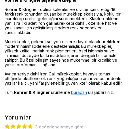
Rohrer & Klingner Şişe Mürekkepler
Rohrer & Klingner, dolma kalemler ve divitler için ürettiği 18
farklı renk tonundan oluşan bu mürekkep skalasıyla, köklü bir
mürekkep üretim geleneğini sürdürmektedir. Klasik renklerin
yanı sıra (iki adet iron gall mürekkebi dahil), özellikle hat ve
yazı sanatı için geliştirilmiş modern renk seçenekleri
sunulmaktadır.
Mürekkepler, geleneksel yöntemlere dayalı olarak üretilirken,
modern hammaddelerle desteklenmiştir. Bu mürekkepler,
yüksek kaliteli parlak renk pigmentleri, özel işlenmiş su ve
minimum düzeyde katkı maddesi içeren dengeli bir formüle
sahiptir. Bu özel bileşim sayesinde mükemmel bir kılcallık ve
yazım performansı sağlanır.
Ayrıca seriye dahil Iron Gall mürekkepler, havayla temas
ettiğinde oksitlenerek renk yoğunluğunu artırır ve bu nedenle
yazılar kalıcı, yani “arşivlenebilir güvenlikte” olarak kabul edilir.
Tüm
Rohrer & Klingner
ürünlerine
buradan
ulaşabilirsiniz.
Yorumlar
3 değerlendirmeye göre