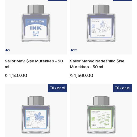
Sailor Mavi Şişe Mürekkep - 50
Sailor Manyo Nadeshiko Şişe
ml
Mürekkep - 50 ml
₺ 1,140.00
₺ 1,560.00
Tükendi
Tükendi
Tükendi