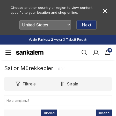
Choose another country or region to view content
specific to your location and shop online.
Next
Vade Farksız 2 veya 3 Taksit Fırsatı
0
Sailor Mürekkepler
6
ürün
Filtrele
Sırala
Tükendi
Tükendi
Tükendi