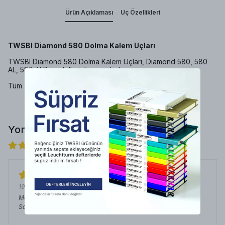
Ürün Açıklaması
Uç Özellikleri
TWSBI Diamond 580 Dolma Kalem Uçları
TWSBI Diamond 580 Dolma Kalem Uçları, Diamond 580, 580
AL, 580 ALR modelleriyle uyumludur.
Tüm
TWSBI
ürünlerine
buradan
ulaşabilirsiniz.
Yorumlar
4 değerlendirmeye göre
19 Temmuz 2026
Mehmet Ali
G.
Satın Alınmış