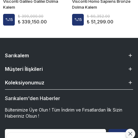
Visconti Galileo Galilei Dolma
Visconti Homo Sapiens Bronze
Kalem
Dolma Kalem
₺ 399,000.00
₺ 60,352.00
%
15
%
15
₺ 339,150.00
₺ 51,299.00
Sarıkalem
Müşteri İlişkileri
Koleksiyonumuz
Sarıkalem'den Haberler
Bültenimize Üye Olun ! Tüm İndirim ve Fırsatlardan İlk Sizin
Haberiniz Olsun !
Gönder