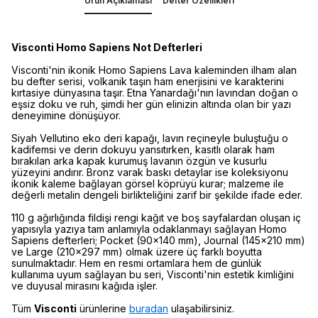
Ürün Açıklaması
Defter Özellikleri
Visconti Homo Sapiens Not Defterleri
Visconti'nin ikonik Homo Sapiens Lava kaleminden ilham alan
bu defter serisi, volkanik taşın ham enerjisini ve karakterini
kırtasiye dünyasına taşır. Etna Yanardağı'nın lavından doğan o
eşsiz doku ve ruh, şimdi her gün elinizin altında olan bir yazı
deneyimine dönüşüyor.
Siyah Vellutino eko deri kapağı, lavın reçineyle buluştuğu o
kadifemsi ve derin dokuyu yansıtırken, kasıtlı olarak ham
bırakılan arka kapak kurumuş lavanın özgün ve kusurlu
yüzeyini andırır. Bronz varak baskı detaylar ise koleksiyonu
ikonik kaleme bağlayan görsel köprüyü kurar; malzeme ile
değerli metalin dengeli birlikteliğini zarif bir şekilde ifade eder.
110 g ağırlığında fildişi rengi kağıt ve boş sayfalardan oluşan iç
yapısıyla yazıya tam anlamıyla odaklanmayı sağlayan Homo
Sapiens defterleri; Pocket (90×140 mm), Journal (145×210 mm)
ve Large (210×297 mm) olmak üzere üç farklı boyutta
sunulmaktadır. Hem en resmi ortamlara hem de günlük
kullanıma uyum sağlayan bu seri, Visconti'nin estetik kimliğini
ve duyusal mirasını kağıda işler.
Tüm
Visconti
ürünlerine
buradan
ulaşabilirsiniz.