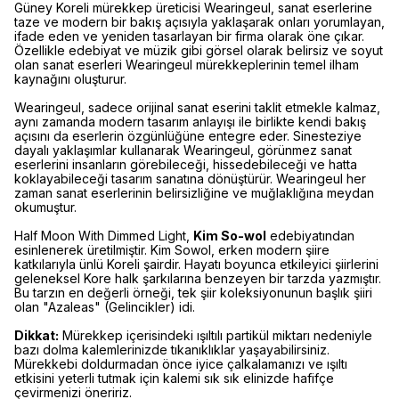
Güney Koreli mürekkep üreticisi Wearingeul, sanat eserlerine
taze ve modern bir bakış açısıyla yaklaşarak onları yorumlayan,
ifade eden ve yeniden tasarlayan bir firma olarak öne çıkar.
Özellikle edebiyat ve müzik gibi görsel olarak belirsiz ve soyut
olan sanat eserleri Wearingeul mürekkeplerinin temel ilham
kaynağını oluşturur.
Wearingeul, sadece orijinal sanat eserini taklit etmekle kalmaz,
aynı zamanda modern tasarım anlayışı ile birlikte kendi bakış
açısını da eserlerin özgünlüğüne entegre eder. Sinesteziye
dayalı yaklaşımlar kullanarak Wearingeul, görünmez sanat
eserlerini insanların görebileceği, hissedebileceği ve hatta
koklayabileceği tasarım sanatına dönüştürür. Wearingeul her
zaman sanat eserlerinin belirsizliğine ve muğlaklığına meydan
okumuştur.
Half Moon With Dimmed Light,
Kim So-wol
edebiyatından
esinlenerek üretilmiştir. Kim Sowol, erken modern şiire
katkılarıyla ünlü Koreli şairdir. Hayatı boyunca etkileyici şiirlerini
geleneksel Kore halk şarkılarına benzeyen bir tarzda yazmıştır.
Bu tarzın en değerli örneği, tek şiir koleksiyonunun başlık şiiri
olan "Azaleas" (Gelincikler) idi.
Dikkat:
Mürekkep içerisindeki ışıltılı partikül miktarı nedeniyle
bazı dolma kalemlerinizde tıkanıklıklar yaşayabilirsiniz.
Mürekkebi doldurmadan önce iyice çalkalamanızı ve ışıltı
etkisini yeterli tutmak için kalemi sık sık elinizde hafifçe
çevirmenizi öneririz.