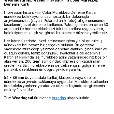
Wearingeul Impression Instant Film Color Mürekkep
Deneme Kartı
Impression Instant Film Color Mürekkep Deneme Kartları,
mürekkep koleksiyonunuzu nostaljik bir dokunuşla
arşivlemenizi sağlayan, Polaroid anlık fotoğraf görünümünde
tasarlanmış özel deneme kartlarıdır. Paket içerisinden çıkan 50
adet kart ile her mürekkebinizi tek tek kartlara uygulayabilir,
koleksiyonunuzu şık ve görsel bir biçimde düzenleyebilirsiniz.
Her kartın üzerinde, özel laminasyon işlemiyle oluşturulmuş
mürekkep itici beyaz bir çerçeve bulunur. Bu çerçeve
sayesinde mürekkep yalnızca deneme alanının içinde kalır ve
düzgün kenarlı, temiz görünümlü swatchlar elde edersiniz.
Kartın alt kısmında ise mürekkep adını yazabileceğiniz boş bir
alan yer alır. 200 g/m² ağırlığındaki Impression kâğıdından
üretilen kartlar, mürekkeplerin gerçek rengini, gölgeleme ve
parlaklık özelliklerini en doğru şekilde yansıtır.
54 x 86 mm boyutundaki kartlar, klasörde veya özel bir
mürekkep arşivinde saklamaya uygundur. Mürekkep tutkunları
için koleksiyonlarını yaratıcı ve düzenli biçimde sergilemenin
en keyifli yoludur.
Tüm
Wearingeul
ürünlerine
buradan
ulaşabilirsiniz.