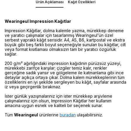
Ürün Açıklaması
Kağıt Özellikleri
Wearingeul Impression Kağıtlar
Impression Kâğıtlar, dolma kalemle yazma, mürekkep deneme
ve yaratıcı çalışmalar için tasarlanmış Wearingeul'ün özel
serbest yapraklı kâğıt serisidir. A4, A5, B6, kartpostal ve ekstra
büyük gibi beş farklı boyut seçeneğiyle sunulan bu kâğıtlar, cilt
veya format kısıtlaması olmaksızın tam bir yaratıcı özgürlük
sağlar.
200 g/m² ağırlığındaki impression kağıdının pürüzsüz yüzeyi,
mürekkebi zarifçe karşılar; çizgiler temiz kalır, renkler
gerçeğine sadık yansır ve gölgeleme ile katmanlama gibi ince
detaylar açıkça ortaya çıkar. Dolma kalem mürekkeplerinin tüm
özelliklerini en iyi şekilde sergileyen bu kâğıt, sayfalar arasında
iz veya geçirgenlik bırakmaz.
İster günlük yazışmalarınız için ister mürekkep arşivleme
çalışmalarınız için olsun, Impression Kâğıtlar her kullanım
amacına uygun esnek ve kaliteli bir seçenek sunar.
Tüm
Wearingeul
ürünlerine
buradan
ulaşabilirsiniz.