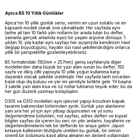
Apica B5 10 Yıllık Günlükler
Apica'nın 10 yıllık günlük serisi, serinin en uzun soluklu ve en
kapsamlı modeli olarak öne çıkmaktadır. Her sayfada aynı
tarihe ait tam 10 farklı yılın notlarını bir arada tutan bu defter,
zamanla gerçek anlamda eşsiz bir yaşam arşivine dönüşür. 1.
yıldan 10. yıla kadar aynı sayfayı her açışınızda kendinizin nasıl
değişip büyüdüğünü, hayatın sizi nasıl şekillendirdiğini onlarca
yıllık bir perspektifle gözlemleyebilirsiniz.
B5 formatındaki (182mm × 257mm) geniş sayfalarıyla diğer
modellerden daha büyük bir yazı alanı sunan bu defter, 192
sayfa ve dikiş ciltli yapısıyla 10 yıllık yoğun kullanıma karşı
dayanıklı olacak şekilde üretilmiştir. Her sayfada tarih önceden
basılı olup dış kutusu ve yer imi şeridiyle birlikte gelir. Yıl başına
3 satırlık yazı alanı kısa ve öz notlar tutmanızı teşvik eder; bu da
her gün düzenli yazmayı kolaylaştırır.
D305 ve D313 modelleri aynı işlevsel yapıyı korurken kapak
tasarımı bakımından birbirinden ayrılır. Günlük yazı alanlarının
yanı sıra her yıl için ayrı yılbaşı düşünceleri ve yıl sonu
değerlendirme bölümleri, not sayfası, adres defteri ve kişisel
bilgiler sayfası da içeren bu seri; on yılın anılarını, hayallerini ve
değerlendirmelerini tek bir defterde bir araya getirir. Japon
kırtasiye kalitesinin titizliğiyle üretilen bu günlük, bir ömrün
önemli bir bölümünü kayıt altına almanın en değerli yollarından