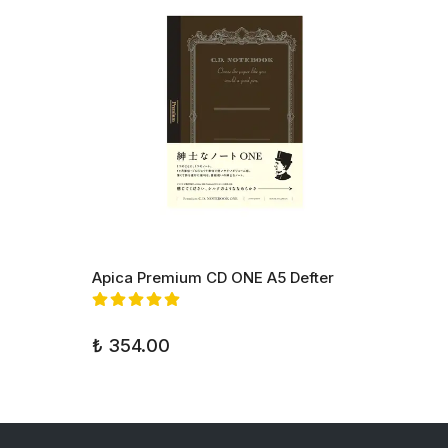
Apica Premium CD ONE A5 Defter
Apica 
₺ 354.00
₺ 820