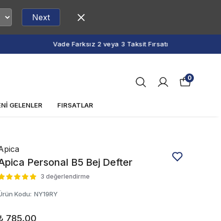
Next
0
ENİ GELENLER
FIRSATLAR
Apica
Apica Personal B5 Bej Defter
3 değerlendirme
Ürün Kodu
:
NY19RY
₺ 785.00