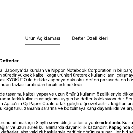
Ürün Açıklaması
Defter Özellikleri
Defterler
ka, Japonya'da kurulan ve Nippon Notebook Corporation'ın bir parças
kın süredir yüksek kaliteli kağıt ürünleri üreterek kullanıcılarını çalı
ası KYOKUTO ile birlikte Japonya'daki okul defteri pazarında en bü
nden fazlası tarafından tercih edilmektedir.
de tasarımı, kaliteli yapısı ve uzun ömürlü kullanım özellikleriyle dik
kadar farklı kullanım amaçlarına uygun bir defter koleksiyonudur. Serid
 Apica’nın Oji Paper Co. ile ortak geliştirdiği özel asitsiz kâğıttan üreti
u kâğıt türü, zamanla sararma ve bozulmaya karşı dayanıklıdır ve arşiv
unu artırmak için Smyth sewn dikişli ciltleme yöntemi kullanılır. Bu s
ağlar ve uzun süreli kullanımlarda dayanıklılık kazandırır. Kapağında 
 defterler, altın yaldızlı baskılarıyla zarif bir görünüm sunar. Her biri