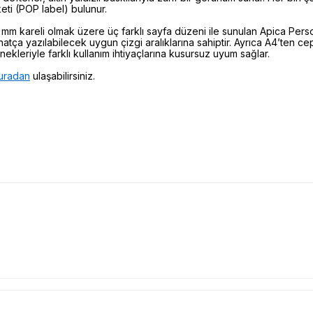
eti (POP label) bulunur.
 3 mm kareli olmak üzere üç farklı sayfa düzeni ile sunulan Apica Pers
hatça yazılabilecek uygun çizgi aralıklarına sahiptir. Ayrıca A4’ten 
ekleriyle farklı kullanım ihtiyaçlarına kusursuz uyum sağlar.
uradan
ulaşabilirsiniz.