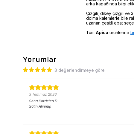
arka kapağında bilgi etik
Çizgili, dikey çizgili ve
dolma kalemlerle bile ra
uzanan çeşitli ebat seçen
Tüm
Apica
ürünlerine
b
Yorumlar
3 değerlendirmeye göre
3 Temmuz 2026
Sena Kardelen
D.
Satın Alınmış