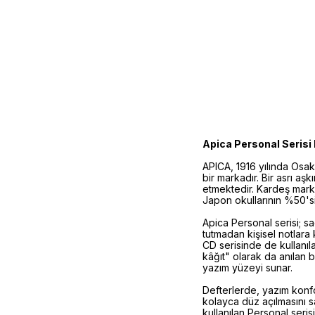
Apica Personal Serisi 
APICA, 1916 yılında Osa
bir markadır. Bir asrı aş
etmektedir. Kardeş mark
Japon okullarının %50'si
Apica Personal serisi; sa
tutmadan kişisel notlara 
CD serisinde de kullanılan
kâğıt" olarak da anılan b
yazım yüzeyi sunar.
Defterlerde, yazım konfor
kolayca düz açılmasını s
kullanılan Personal serisi