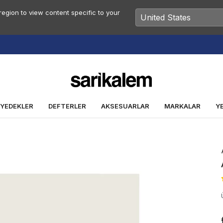
egion to view content specific to your
Vade Farksız 2 veya 3 Taksit Fırsatı
 YEDEKLER
DEFTERLER
AKSESUARLAR
MARKALAR
Y