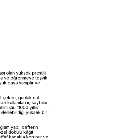
ı olan yüksek prestijli
şmaya ve öğrenmeye teşvik
yük paya sahiptir ve
kat çeken, günlük not
e kullanılan iç sayfalar,
lmiştir. "1000 yıllık
lenebilirliği yüksek bir
ağlam yapı, defterin
özel dokulu kâğıt
 şeffaf kapakla korunur ve