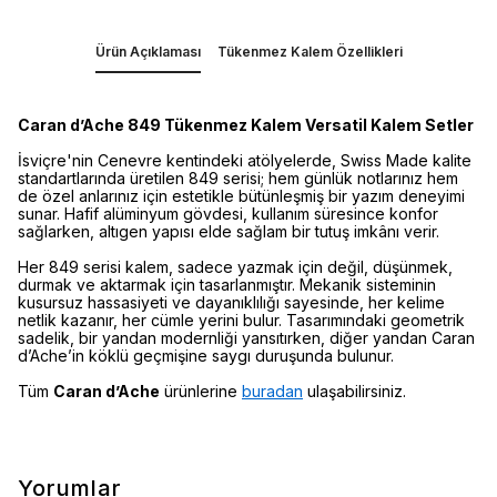
Ürün Açıklaması
Tükenmez Kalem Özellikleri
Caran d’Ache 849 Tükenmez Kalem Versatil Kalem Setler
İsviçre'nin Cenevre kentindeki atölyelerde, Swiss Made kalite
standartlarında üretilen 849 serisi; hem günlük notlarınız hem
de özel anlarınız için estetikle bütünleşmiş bir yazım deneyimi
sunar. Hafif alüminyum gövdesi, kullanım süresince konfor
sağlarken, altıgen yapısı elde sağlam bir tutuş imkânı verir.
Her 849 serisi kalem, sadece yazmak için değil, düşünmek,
durmak ve aktarmak için tasarlanmıştır. Mekanik sisteminin
kusursuz hassasiyeti ve dayanıklılığı sayesinde, her kelime
netlik kazanır, her cümle yerini bulur. Tasarımındaki geometrik
sadelik, bir yandan modernliği yansıtırken, diğer yandan Caran
d’Ache’in köklü geçmişine saygı duruşunda bulunur.
Tüm
Caran d’Ache
ürünlerine
buradan
ulaşabilirsiniz.
Yorumlar