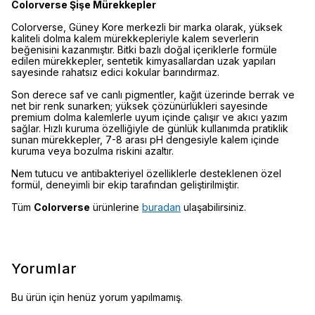
Colorverse Şişe Mürekkepler
Colorverse, Güney Kore merkezli bir marka olarak, yüksek
kaliteli dolma kalem mürekkepleriyle kalem severlerin
beğenisini kazanmıştır. Bitki bazlı doğal içeriklerle formüle
edilen mürekkepler, sentetik kimyasallardan uzak yapıları
sayesinde rahatsız edici kokular barındırmaz.
Son derece saf ve canlı pigmentler, kağıt üzerinde berrak ve
net bir renk sunarken; yüksek çözünürlükleri sayesinde
premium dolma kalemlerle uyum içinde çalışır ve akıcı yazım
sağlar. Hızlı kuruma özelliğiyle de günlük kullanımda pratiklik
sunan mürekkepler, 7-8 arası pH dengesiyle kalem içinde
kuruma veya bozulma riskini azaltır.
Nem tutucu ve antibakteriyel özelliklerle desteklenen özel
formül, deneyimli bir ekip tarafından geliştirilmiştir.
Tüm
Colorverse
ürünlerine
buradan
ulaşabilirsiniz.
Yorumlar
Bu ürün için henüz yorum yapılmamış.