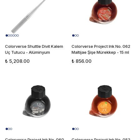
Colorverse Shuttle Divit Kalem
Colorverse Project Ink No. 062
Uç Tutucu - Alüminyum
Maltijae Şişe Mürekkep - 15 ml
₺ 5,208.00
₺ 856.00
Colorverse Project Ink No. 060
Colorverse Project Ink No. 052