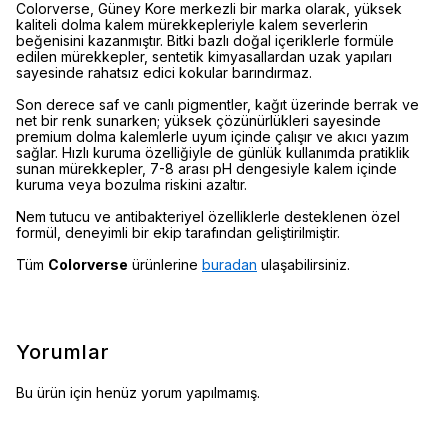
Colorverse, Güney Kore merkezli bir marka olarak, yüksek
kaliteli dolma kalem mürekkepleriyle kalem severlerin
beğenisini kazanmıştır. Bitki bazlı doğal içeriklerle formüle
edilen mürekkepler, sentetik kimyasallardan uzak yapıları
sayesinde rahatsız edici kokular barındırmaz.
Son derece saf ve canlı pigmentler, kağıt üzerinde berrak ve
net bir renk sunarken; yüksek çözünürlükleri sayesinde
premium dolma kalemlerle uyum içinde çalışır ve akıcı yazım
sağlar. Hızlı kuruma özelliğiyle de günlük kullanımda pratiklik
sunan mürekkepler, 7-8 arası pH dengesiyle kalem içinde
kuruma veya bozulma riskini azaltır.
Nem tutucu ve antibakteriyel özelliklerle desteklenen özel
formül, deneyimli bir ekip tarafından geliştirilmiştir.
Tüm
Colorverse
ürünlerine
buradan
ulaşabilirsiniz.
Yorumlar
Bu ürün için henüz yorum yapılmamış.